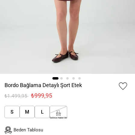
Bordo Bağlama Detaylı Şort Etek
₺999,95
₺1.499,95
S
M
L
XL
Gelince Haber Ver
Beden Tablosu