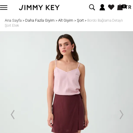
TR
0
Ana Sayfa
Daha Fazla Giyim
Alt Giyim
Şort
>
>
>
>
Bordo Bağlama Detaylı
Şort Etek