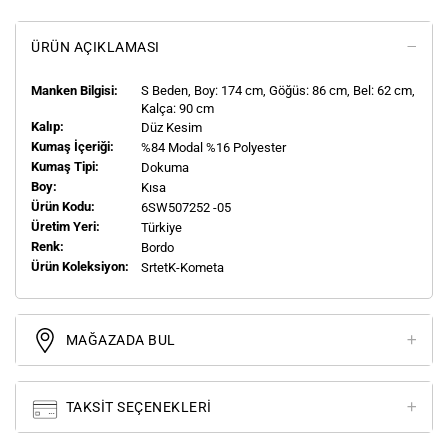
ÜRÜN AÇIKLAMASI
Manken Bilgisi:
S
Beden, Boy:
174
cm, Göğüs: 86 cm, Bel: 62 cm,
Kalça: 90 cm
Kalıp:
Düz Kesim
Kumaş İçeriği:
%84 Modal %16 Polyester
Kumaş Tipi:
Dokuma
Boy:
Kısa
Ürün Kodu:
6SW507252 -05
Üretim Yeri:
Türkiye
Renk:
Bordo
Ürün Koleksiyon:
SrtetK-Kometa
MAĞAZADA BUL
TAKSIT SEÇENEKLERI