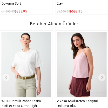
Dokuma Şort
Etek
₺999,95
₺699,95
₺1.999,95
₺1.099,95
Beraber Alınan Ürünler
%100 Pamuk Rahat Kesim
V Yaka Askılı Keten Karışımlı
Bisiklet Yaka Örme Tişört
Dokuma Bluz