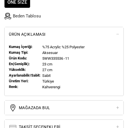
ONE SIZE
Beden Tablosu
ÜRÜN AÇIKLAMASI
Kumaş İçeriği:
%75 Acrylic %25 Polyester
Kumaş Tipi:
Aksesuar
Ürün Kodu:
5WW335536 -11
En(genişlik):
23 cm
Yükseklik:
27 cm
Ayarlanabilir/Sabit:
Sabit
Üretim Yeri:
Türkiye
Renk:
Kahverengi
MAĞAZADA BUL
TAKSIT SEÇENEKLERI