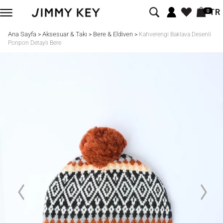
TR
0
Ana Sayfa
Aksesuar & Takı
Bere & Eldiven
>
>
>
Kahverengi Baklava Desenli
Ponpon Detaylı Bere