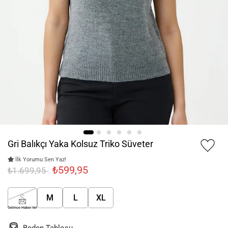
Gri Balıkçı Yaka Kolsuz Triko Süveter
İlk Yorumu Sen Yaz!
₺599,95
₺1.699,95
S
M
L
XL
Gelince Haber Ver