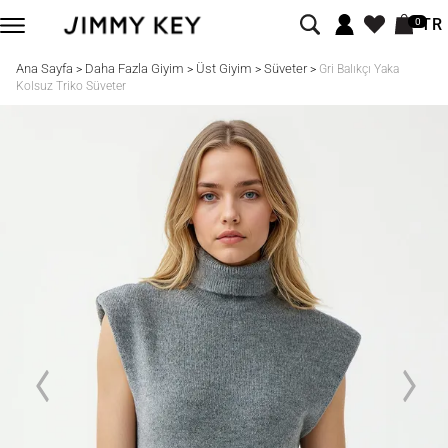
TR
0
Ana Sayfa
Daha Fazla Giyim
Üst Giyim
Süveter
>
>
>
>
Gri Balıkçı Yaka
Kolsuz Triko Süveter