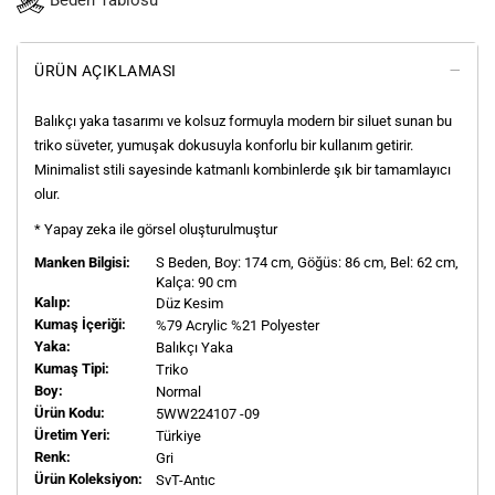
Beden Tablosu
ÜRÜN AÇIKLAMASI
Balıkçı yaka tasarımı ve kolsuz formuyla modern bir siluet sunan bu
triko süveter, yumuşak dokusuyla konforlu bir kullanım getirir.
Minimalist stili sayesinde katmanlı kombinlerde şık bir tamamlayıcı
olur.
* Yapay zeka ile görsel oluşturulmuştur
Manken Bilgisi:
S
Beden, Boy:
174
cm, Göğüs: 86 cm, Bel: 62 cm,
Kalça: 90 cm
Kalıp:
Düz Kesim
Kumaş İçeriği:
%79 Acrylic %21 Polyester
Yaka:
Balıkçı Yaka
Kumaş Tipi:
Triko
Boy:
Normal
Ürün Kodu:
5WW224107 -09
Üretim Yeri:
Türkiye
Renk:
Gri
Ürün Koleksiyon:
SvT-Antıc