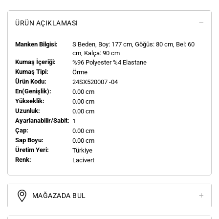
ÜRÜN AÇIKLAMASI
Manken Bilgisi:
S
Beden, Boy:
177
cm, Göğüs: 80 cm, Bel: 60
cm, Kalça: 90 cm
Kumaş İçeriği:
%96 Polyester %4 Elastane
Kumaş Tipi:
Örme
Ürün Kodu:
24SX520007 -04
En(genişlik):
0.00 cm
Yükseklik:
0.00 cm
Uzunluk:
0.00 cm
Ayarlanabilir/Sabit:
1
Çap:
0.00 cm
Sap Boyu:
0.00 cm
Üretim Yeri:
Türkiye
Renk:
Lacivert
MAĞAZADA BUL