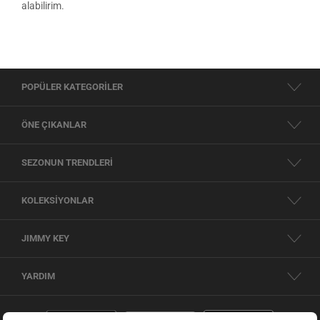
alabilirim.
POPÜLER KATEGORİLER
ÖNE ÇIKANLAR
SEZONUN TRENDLERİ
KOLEKSİYONLAR
JIMMY KEY
YARDIM