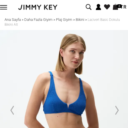
TR
0
Ana Sayfa
Daha Fazla Giyim
Plaj Giyim
Bikini
>
>
>
>
Lacivert Basic Dokulu
Bikini Alt