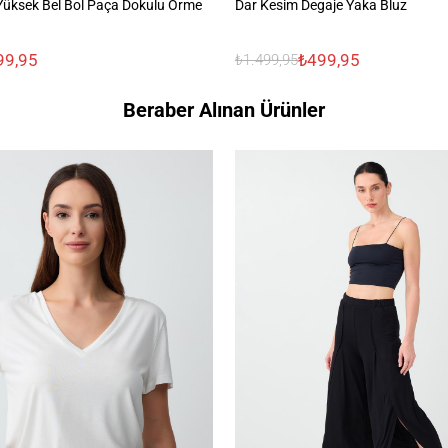
üksek Bel Bol Paça Dokulu Örme
Dar Kesim Degaje Yaka Bluz
99,95
₺499,95
₺1.499,95
Beraber Alınan Ürünler