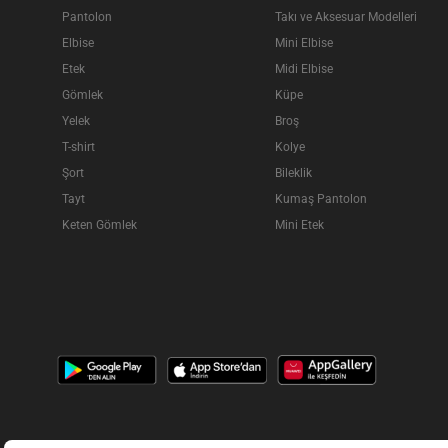
Pantolon
Takı ve Aksesuar Modelleri
Elbise
Mini Elbise
Etek
Midi Elbise
Gömlek
Küpe
Yelek
Broş
T-shirt
Kolye
Şort
Bileklik
Tayt
Kumaş Pantolon
Keten Gömlek
Mini Etek