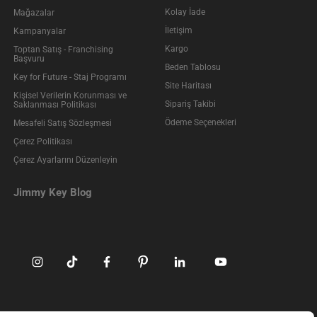
Kolay İade
Mağazalar
İletişim
Kampanyalar
Kargo
Toptan Satış - Franchising
Başvuru
Beden Tablosu
Key for Future - Staj Programı
Site Haritası
Kişisel Verilerin Korunması ve
Sipariş Takibi
Saklanması Politikası
Ödeme Seçenekleri
Mesafeli Satış Sözleşmesi
Çerez Politikası
Çerez Ayarlarını Düzenleyin
Jimmy Key Blog