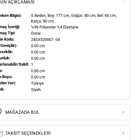
ÜN AÇIKLAMASI
ken Bilgisi:
S
Beden, Boy:
177
cm, Göğüs: 80 cm, Bel: 60 cm,
Kalça: 90 cm
aş İçeriği:
%96 Polyester %4 Elastane
maş Tipi:
Örme
ün Kodu:
24SX520007 -04
(genişlik):
0.00 cm
kseklik:
0.00 cm
unluk:
0.00 cm
rlanabilir/Sabit:
1
p:
0.00 cm
p Boyu:
0.00 cm
tim Yeri:
Türkiye
nk:
Siyah
MAĞAZADA BUL
TAKSIT SEÇENEKLERI