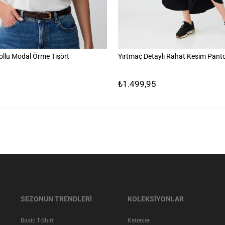
ollu Modal Örme Tişört
Yırtmaç Detaylı Rahat Kesim Pant
₺1.499,95
SEZONUN TRENDLERİ
KOLEKSİYONLAR
Basic T-Shirt
Ketenler