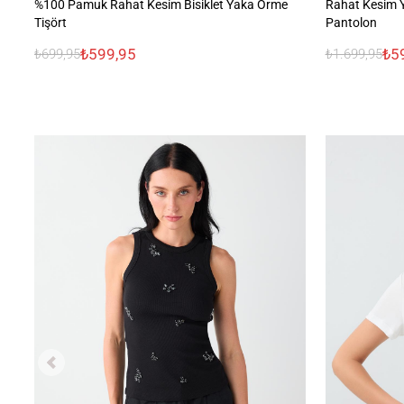
%100 Pamuk Rahat Kesim Bisiklet Yaka Örme
Rahat Kesim Y
Tişört
Pantolon
₺599,95
₺5
₺699,95
₺1.699,95