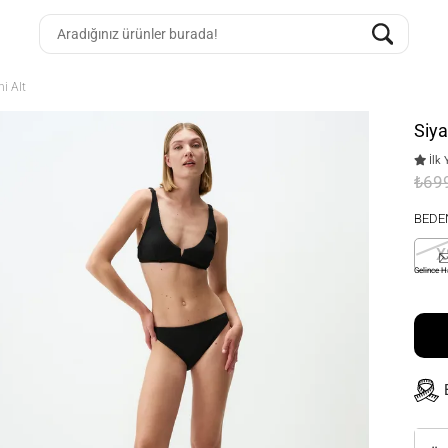
i Alt
Siya
İlk 
₺69
BEDE
X
Gelince H