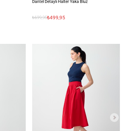
Dantel Detaylı Halter Yaka Bluz
Da
₺499,95
₺699,95
₺1