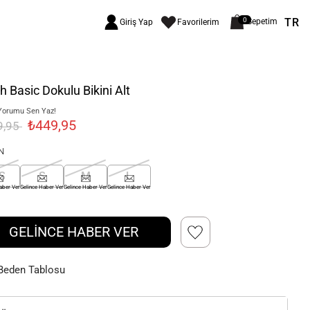
TR
0
Sepetim
Giriş Yap
Favorilerim
h Basic Dokulu Bikini Alt
Yorumu Sen Yaz!
₺449,95
9,95
N
S
S
M
L
aber Ver
Gelince Haber Ver
Gelince Haber Ver
Gelince Haber Ver
GELİNCE HABER VER
Beden Tablosu