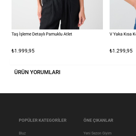
Taş İşleme Detaylı Pamuklu Atlet
V Yaka Kısa K
₺1.999,95
₺1.299,95
ÜRÜN YORUMLARI
POPÜLER KATEGORİLER
ÖNE ÇIKANLAR
Bluz
Yeni Sezon Giyim