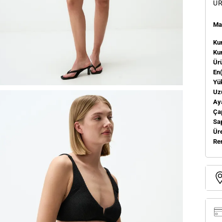
ÜR
Man
Kum
Ku
Ür
En
Yü
Uz
Aya
Ça
Sa
Üre
Re