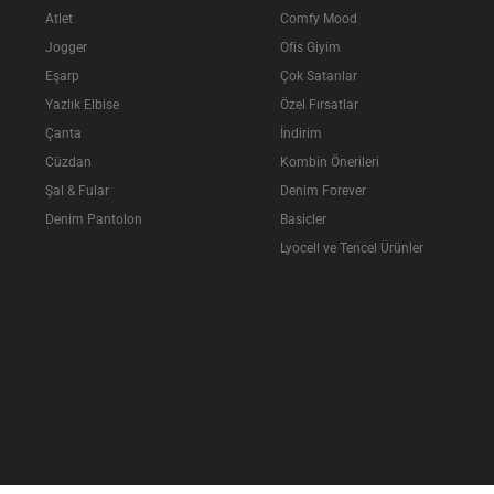
Atlet
Comfy Mood
Jogger
Ofis Giyim
Eşarp
Çok Satanlar
Yazlık Elbise
Özel Fırsatlar
Çanta
İndirim
Cüzdan
Kombin Önerileri
Şal & Fular
Denim Forever
Denim Pantolon
Basicler
Lyocell ve Tencel Ürünler