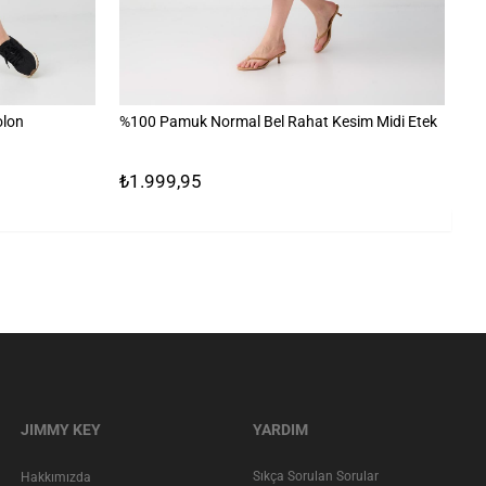
olon
%100 Pamuk Normal Bel Rahat Kesim Midi Etek
%1
₺1.999,95
₺
JIMMY KEY
YARDIM
Sıkça Sorulan Sorular
Hakkımızda