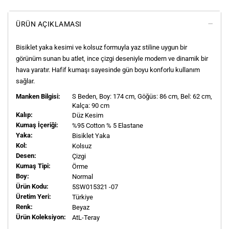
ÜRÜN AÇIKLAMASI
Bisiklet yaka kesimi ve kolsuz formuyla yaz stiline uygun bir
görünüm sunan bu atlet, ince çizgi deseniyle modern ve dinamik bir
hava yaratır. Hafif kumaşı sayesinde gün boyu konforlu kullanım
sağlar.
Manken Bilgisi:
S
Beden, Boy:
174
cm, Göğüs: 86 cm, Bel: 62 cm,
Kalça: 90 cm
Kalıp:
Düz Kesim
Kumaş İçeriği:
%95 Cotton % 5 Elastane
Yaka:
Bisiklet Yaka
Kol:
Kolsuz
Desen:
Çizgi
Kumaş Tipi:
Örme
Boy:
Normal
Ürün Kodu:
5SW015321 -07
Üretim Yeri:
Türkiye
Renk:
Beyaz
Ürün Koleksiyon:
AtL-Teray