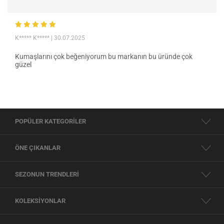
K***** K*****
| 30.07.2025
Kumaşlarını çok beğeniyorum bu markanın bu üründe çok
güzel
POPÜLER KATEGORİLER
ÖNE ÇIKANLAR
SEZONUN TRENDLERİ
KOLEKSİYONLAR