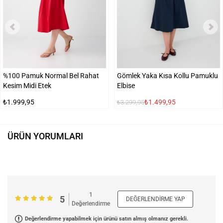
%100 Pamuk Normal Bel Rahat
Gömlek Yaka Kısa Kollu Pamuklu
Kesim Midi Etek
Elbise
₺1.999,95
₺1.499,95
₺3.299,95
ÜRÜN YORUMLARI
1
5
DEĞERLENDIRME YAP
Değerlendirme
Değerlendirme yapabilmek için ürünü satın almış olmanız gerekli.