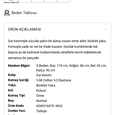
Gelince Haber Ver
Beden Tablosu
ÜRÜN AÇIKLAMASI
Dar kesimiyle vücuda yakın bir duruş sunan örme atlet, bisiklet yaka
formuyla sade ve net bir ifade kazanır. Günlük kombinlerde tek
başına ya da katmanlı kullanımlarda rahatlıkla tercih edilebilecek
zamansız bir parçadır.
Manken Bilgisi:
S
Beden, Boy:
174
cm, Göğüs: 86 cm, Bel: 62 cm,
Kalça: 90 cm
Kalıp:
Dar Kesim
Kumaş İçeriği:
%98 Cotton %2 Elastane
Yaka:
Bisiklet Yaka
Kol:
Kolsuz
Kumaş Tipi:
Örme
Boy:
Normal
Ürün Kodu:
6SW016075 -NOS
Üretim Yeri:
Türkiye