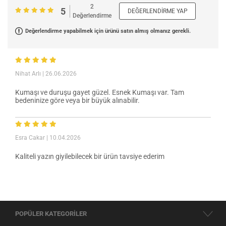
2
5
DEĞERLENDIRME YAP
Değerlendirme
Değerlendirme yapabilmek için ürünü satın almış olmanız gerekli.
Nihat Arlı
| 26.06.2026
Kumaşı ve duruşu gayet güzel. Esnek Kumaşı var. Tam
bedeninize göre veya bir büyük alınabilir.
Esra Cakar
| 10.04.2026
Kaliteli yazın giyilebilecek bir ürün tavsiye ederim
POPÜLER KATEGORİLER