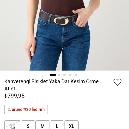
Kahverengi Bisiklet Yaka Dar Kesim Örme
Atlet
₺799,95
2. ürüne %30
İndirim
XS
S
M
L
XL