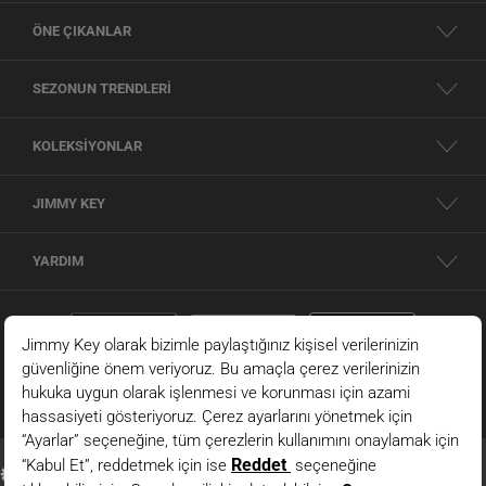
ÖNE ÇIKANLAR
SEZONUN TRENDLERİ
KOLEKSİYONLAR
JIMMY KEY
YARDIM