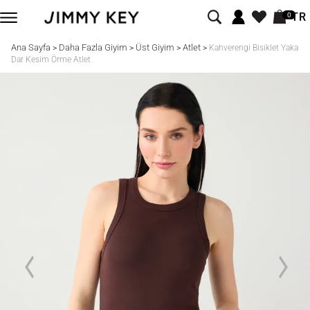
TR
0
Ana Sayfa
Daha Fazla Giyim
Üst Giyim
Atlet
>
>
>
>
Kahverengi Bisiklet Yaka
Dar Kesim Örme Atlet