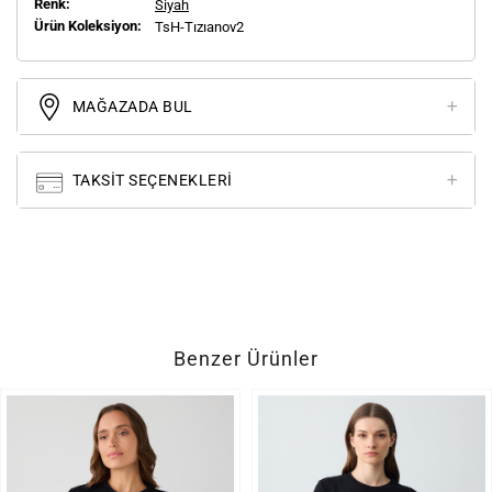
Renk:
Siyah
Ürün Koleksiyon:
TsH-Tızıanov2
MAĞAZADA BUL
TAKSIT SEÇENEKLERI
Benzer Ürünler