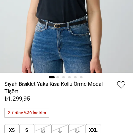
Siyah Bisiklet Yaka Kısa Kollu Örme Modal
Tişört
₺1.299,95
2. ürüne %30
İndirim
XS
S
M
L
XL
XXL