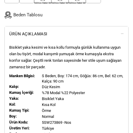
Gelince Haber Ver
Gelince Haber Ver
Gelince Haber Ver
Beden Tablosu
ÜRÜN AÇIKLAMASI
Bisiklet yaka kesimi ve kısa kollu formuyla günlük kullanıma uygun
olan bu tişört, modal karışımlı yumuşak örme kumaşıyla ekstra
konfor sağlar. Çeşitli renk tonları sayesinde her stile uyum sağlayan
zamansız bir parçadır.
Manken Bilgisi:
S
Beden, Boy:
174
cm, Göğüs: 86 cm, Bel: 62 cm,
Kalça: 90 cm
Kalıp:
Düz Kesim
Kumaş İçeriği:
%78 Modal %22 Polyester
Yaka:
Bisiklet Yaka
Kol:
Kısa Kol
Kumaş Tipi:
Örme
Boy:
Normal
Ürün Kodu:
5SW273869 -Nos
Üretim Yeri:
Türkiye