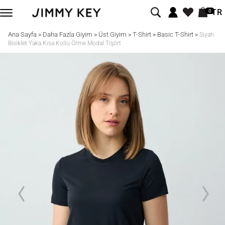
TR
0
Ana Sayfa
Daha Fazla Giyim
Üst Giyim
T-Shirt
Basic T-Shirt
>
>
>
>
>
Siyah
Bisiklet Yaka Kısa Kollu Örme Modal Tişört