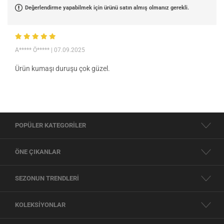
Değerlendirme yapabilmek için ürünü satın almış olmanız gerekli.
A***** Ö*****
| 07.09.2025
Ürün kumaşı duruşu çok güzel.
POPÜLER KATEGORİLER
ÖNE ÇIKANLAR
SEZONUN TRENDLERİ
KOLEKSİYONLAR