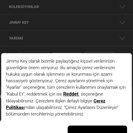
KOLEKSİYONLAR
JIMMY KEY
YARDIM
Ekru Bisiklet Yaka Kısa Kollu Örme Modal Tişört