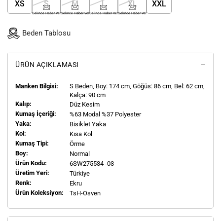
XS
S
M
L
XL
XXL
Gelince Haber Ver
Gelince Haber Ver
Gelince Haber Ver
Gelince Haber Ver
Beden Tablosu
ÜRÜN AÇIKLAMASI
Manken Bilgisi:
S
Beden, Boy:
174
cm, Göğüs: 86 cm, Bel: 62 cm,
Kalça: 90 cm
Kalıp:
Düz Kesim
Kumaş İçeriği:
%63 Modal %37 Polyester
Yaka:
Bisiklet Yaka
Kol:
Kısa Kol
Kumaş Tipi:
Örme
Boy:
Normal
Ürün Kodu:
6SW275534 -03
Üretim Yeri:
Türkiye
Renk:
Ekru
Ürün Koleksiyon:
TsH-Osven