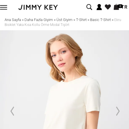
TR
0
Ana Sayfa
Daha Fazla Giyim
Üst Giyim
T-Shirt
Basic T-Shirt
>
>
>
>
>
Ekru
Bisiklet Yaka Kısa Kollu Örme Modal Tişört