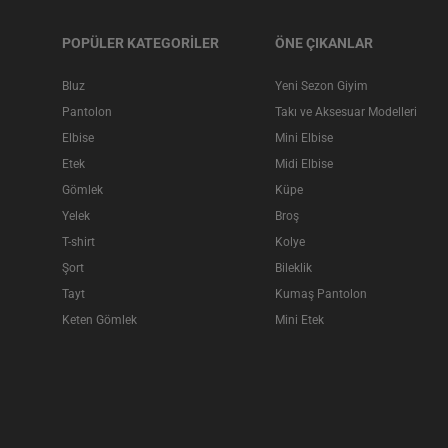
POPÜLER KATEGORİLER
ÖNE ÇIKANLAR
Bluz
Yeni Sezon Giyim
Pantolon
Takı ve Aksesuar Modelleri
Elbise
Mini Elbise
Etek
Midi Elbise
Gömlek
Küpe
Yelek
Broş
T-shirt
Kolye
Şort
Bileklik
Tayt
Kumaş Pantolon
Keten Gömlek
Mini Etek