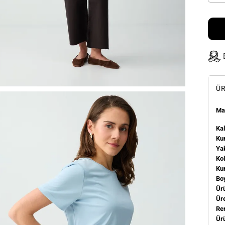
ÜR
Man
Kal
Kum
Ya
Ko
Ku
Bo
Ür
Üre
Re
Ür