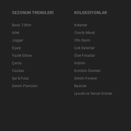
SEZONUN TRENDLERİ
KOLEKSİYONLAR
Basic T-Shirt
Ketenler
Atlet
Comfy Mood
Jogger
Ofis Giyim
Eşarp
Çok Satanlar
Yazlık Elbise
Özel Fırsatlar
Çanta
İndirim
Cüzdan
Kombin Önerileri
Şal & Fular
Denim Forever
Denim Pantolon
Basicler
Lyocell ve Tencel Ürünler