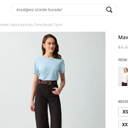
isiklet Yaka Kısa Kollu Örme Modal Tişört
Mavi
₺1.
RENK
BEDE
X
XX