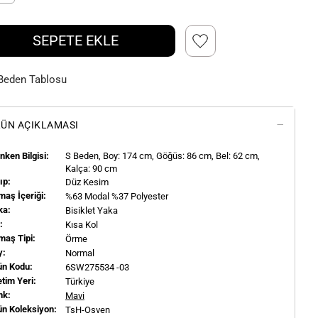
SEPETE EKLE
Beden Tablosu
ÜN AÇIKLAMASI
ken Bilgisi:
S
Beden, Boy:
174
cm, Göğüs: 86 cm, Bel: 62 cm,
Kalça: 90 cm
ıp:
Düz Kesim
aş İçeriği:
%63 Modal %37 Polyester
ka:
Bisiklet Yaka
l:
Kısa Kol
maş Tipi:
Örme
y:
Normal
ün Kodu:
6SW275534 -03
tim Yeri:
Türkiye
nk:
Mavi
ün Koleksiyon:
TsH-Osven