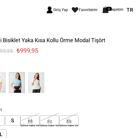
TR
0
Sepetim
Giriş Yap
Favorilerim
 Bisiklet Yaka Kısa Kollu Örme Modal Tişört
₺999,95
399,95
N
S
S
M
L
XL
Gelince Haber Ver
Gelince Haber Ver
Gelince Haber Ver
L