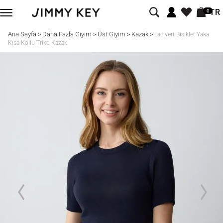
TR
0
Ana Sayfa
Daha Fazla Giyim
Üst Giyim
Kazak
>
>
>
>
Lacivert Bisiklet Yaka
Kısa Kollu Triko Kazak