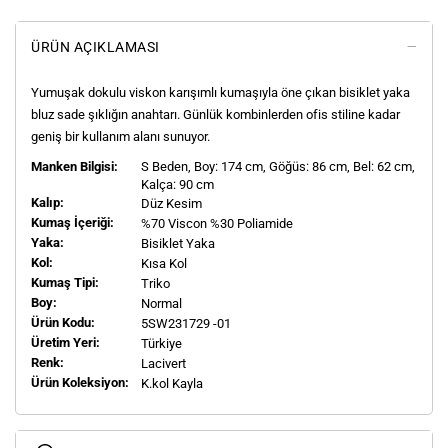
ÜRÜN AÇIKLAMASI
Yumuşak dokulu viskon karışımlı kumaşıyla öne çıkan bisiklet yaka
bluz sade şıklığın anahtarı. Günlük kombinlerden ofis stiline kadar
geniş bir kullanım alanı sunuyor.
Manken Bilgisi:
S
Beden, Boy:
174
cm, Göğüs: 86 cm, Bel: 62 cm,
Kalça: 90 cm
Kalıp:
Düz Kesim
Kumaş İçeriği:
%70 Viscon %30 Poliamide
Yaka:
Bisiklet Yaka
Kol:
Kısa Kol
Kumaş Tipi:
Triko
Boy:
Normal
Ürün Kodu:
5SW231729 -01
Üretim Yeri:
Türkiye
Renk:
Lacivert
Ürün Koleksiyon:
K.kol Kayla