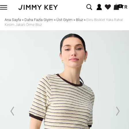
TR
0
Ana Sayfa
Daha Fazla Giyim
Üst Giyim
Bluz
>
>
>
>
Ekru Bisiklet Yaka Rahat
Kesim Jakarlı Örme Bluz