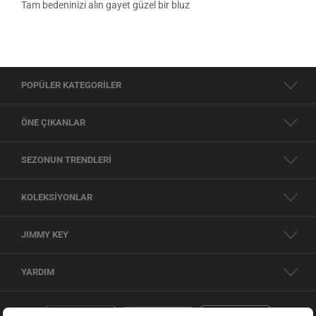
Tam bedeninizi alın gayet güzel bir bluz
POPÜLER KATEGORİLER
ÖNE ÇIKANLAR
SEZONUN TRENDLERİ
KOLEKSİYONLAR
JIMMY KEY
YARDIM