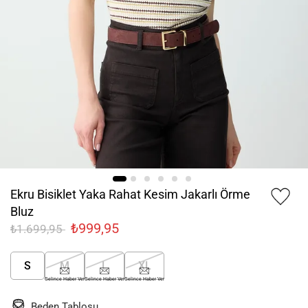
Ekru Bisiklet Yaka Rahat Kesim Jakarlı Örme
Bluz
₺999,95
₺1.699,95
S
M
L
XL
Gelince Haber Ver
Gelince Haber Ver
Gelince Haber Ver
Beden Tablosu