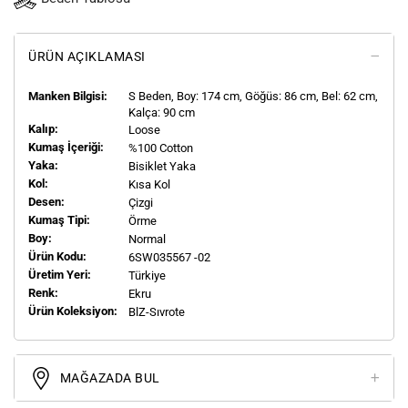
ÜRÜN AÇIKLAMASI
Manken Bilgisi:
S
Beden, Boy:
174
cm, Göğüs: 86 cm, Bel: 62 cm,
Kalça: 90 cm
Kalıp:
Loose
Kumaş İçeriği:
%100 Cotton
Yaka:
Bisiklet Yaka
Kol:
Kısa Kol
Desen:
Çizgi
Kumaş Tipi:
Örme
Boy:
Normal
Ürün Kodu:
6SW035567 -02
Üretim Yeri:
Türkiye
Renk:
Ekru
Ürün Koleksiyon:
BlZ-Sıvrote
MAĞAZADA BUL