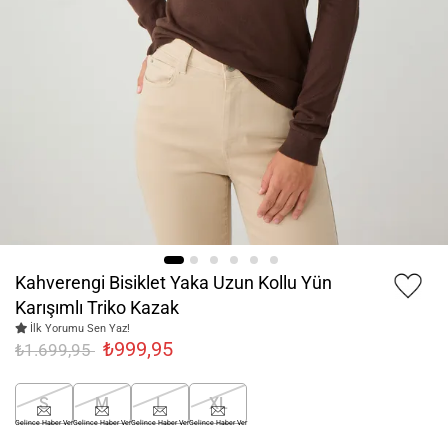
Kahverengi Bisiklet Yaka Uzun Kollu Yün
Karışımlı Triko Kazak
İlk Yorumu Sen Yaz!
₺999,95
₺1.699,95
S
M
L
XL
Gelince Haber Ver
Gelince Haber Ver
Gelince Haber Ver
Gelince Haber Ver