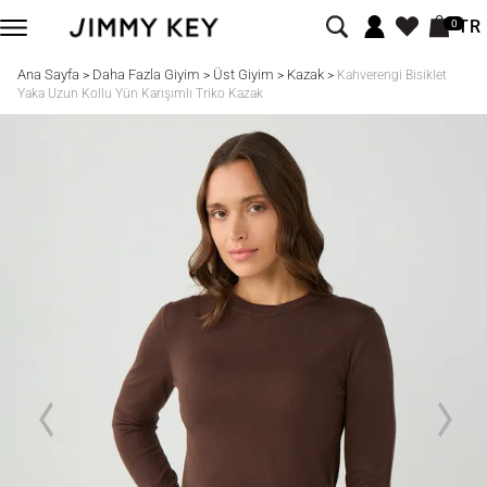
TR
0
Ana Sayfa
Daha Fazla Giyim
Üst Giyim
Kazak
>
>
>
>
Kahverengi Bisiklet
Yaka Uzun Kollu Yün Karışımlı Triko Kazak