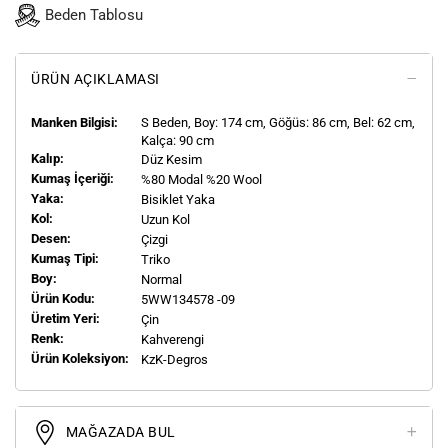
Beden Tablosu
ÜRÜN AÇIKLAMASI
Manken Bilgisi:
S
Beden, Boy:
174
cm, Göğüs: 86 cm, Bel: 62 cm,
Kalça: 90 cm
Kalıp:
Düz Kesim
Kumaş İçeriği:
%80 Modal %20 Wool
Yaka:
Bisiklet Yaka
Kol:
Uzun Kol
Desen:
Çizgi
Kumaş Tipi:
Triko
Boy:
Normal
Ürün Kodu:
5WW134578 -09
Üretim Yeri:
Çin
Renk:
Kahverengi
Ürün Koleksiyon:
KzK-Degros
MAĞAZADA BUL