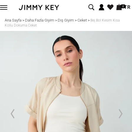
TR
0
Ana Sayfa
Daha Fazla Giyim
Dış Giyim
Ceket
>
>
>
>
Bej Bol Kesim Kısa
Kollu Dokuma Ceket