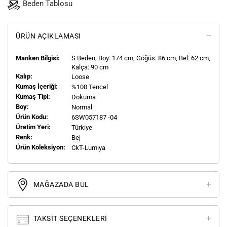
Beden Tablosu
ÜRÜN AÇIKLAMASI
Manken Bilgisi:
S
Beden, Boy:
174
cm, Göğüs: 86 cm, Bel: 62 cm,
Kalça: 90 cm
Kalıp:
Loose
Kumaş İçeriği:
%100 Tencel
Kumaş Tipi:
Dokuma
Boy:
Normal
Ürün Kodu:
6SW057187 -04
Üretim Yeri:
Türkiye
Renk:
Bej
Ürün Koleksiyon:
CkT-Lumıya
MAĞAZADA BUL
TAKSIT SEÇENEKLERI