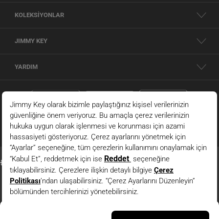
KOLEKSİYONLAR
JIMMY KEY
YARDIM
Kahverengi Bol Paça Normal Bel Uzun Dokuma Pantolon