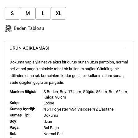
S
M
L
XL
Beden Tablosu
ÜRÜN AÇIKLAMASI
Dokuma yapısıyla net ve akıcı bir duruş sunan uzun pantolon, normal
bel ve bol paça kesimiyle rahat bir kullanım sağlar. Günlük şehir
stilinden daha şık kombinlere kadar geniş bir kullanım alanı sunan,
sade çizgileri güçlü bir parçadır.
Manken Bilgisi:
S
Beden, Boy:
174
cm, Göğüs: 86 cm, Bel: 62 cm,
Kalça: 90 cm
Kalıp:
Loose
Kumaş İçeriği:
%64 Polyester %34 Vıscose %2 Elastane
Kumaş Tipi:
Dokuma
Boy:
Uzun
Paça:
Bol Paça
Bel:
Normal Bel