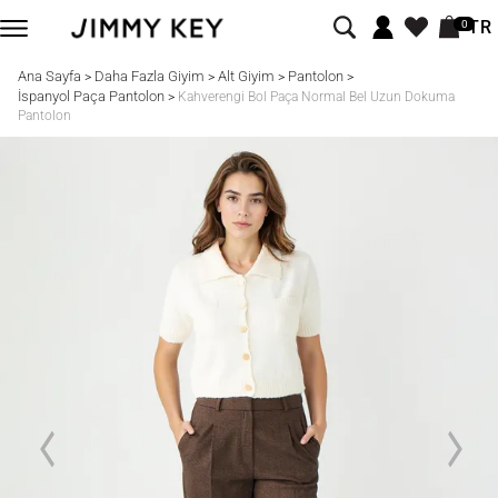
TR
0
Ana Sayfa
Daha Fazla Giyim
Alt Giyim
Pantolon
>
>
>
>
İspanyol Paça Pantolon
>
Kahverengi Bol Paça Normal Bel Uzun Dokuma
Pantolon