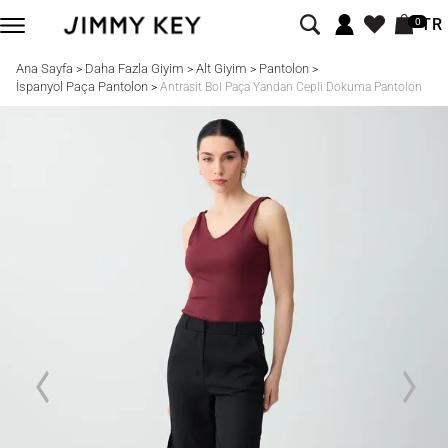
TR
0
Ana Sayfa
Daha Fazla Giyim
Alt Giyim
Pantolon
>
>
>
>
İspanyol Paça Pantolon
>
Antrasit Bol Paça Yandan Cepli Dokuma Pantolon