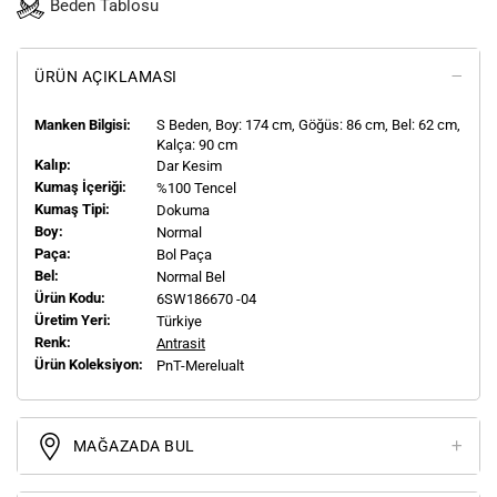
Beden Tablosu
ÜRÜN AÇIKLAMASI
Manken Bilgisi:
S
Beden, Boy:
174
cm, Göğüs: 86 cm, Bel: 62 cm,
Kalça: 90 cm
Kalıp:
Dar Kesim
Kumaş İçeriği:
%100 Tencel
Kumaş Tipi:
Dokuma
Boy:
Normal
Paça:
Bol Paça
Bel:
Normal Bel
Ürün Kodu:
6SW186670 -04
Üretim Yeri:
Türkiye
Renk:
Antrasit
Ürün Koleksiyon:
PnT-Merelualt
MAĞAZADA BUL