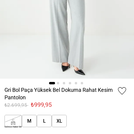
Gri Bol Paça Yüksek Bel Dokuma Rahat Kesim
Pantolon
₺999,95
₺2.699,95
S
M
L
XL
Gelince Haber Ver