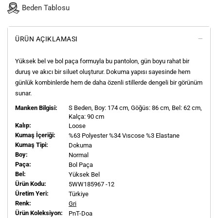
Beden Tablosu
ÜRÜN AÇIKLAMASI
Yüksek bel ve bol paça formuyla bu pantolon, gün boyu rahat bir
duruş ve akıcı bir siluet oluşturur. Dokuma yapısı sayesinde hem
günlük kombinlerde hem de daha özenli stillerde dengeli bir görünüm
sunar.
Manken Bilgisi:
S
Beden, Boy:
174
cm, Göğüs: 86 cm, Bel: 62 cm,
Kalça: 90 cm
Kalıp:
Loose
Kumaş İçeriği:
%63 Polyester %34 Vıscose %3 Elastane
Kumaş Tipi:
Dokuma
Boy:
Normal
Paça:
Bol Paça
Bel:
Yüksek Bel
Ürün Kodu:
5WW185967 -12
Üretim Yeri:
Türkiye
Renk:
Gri
Ürün Koleksiyon:
PnT-Doa