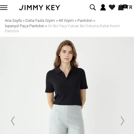
TR
0
Ana Sayfa
Daha Fazla Giyim
Alt Giyim
Pantolon
>
>
>
>
İspanyol Paça Pantolon
>
Gri Bol Paça Yüksek Bel Dokuma Rahat Kesim
Pantolon