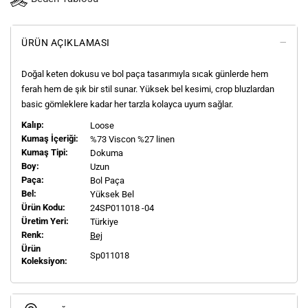
ÜRÜN AÇIKLAMASI
Doğal keten dokusu ve bol paça tasarımıyla sıcak günlerde hem
ferah hem de şık bir stil sunar. Yüksek bel kesimi, crop bluzlardan
basic gömleklere kadar her tarzla kolayca uyum sağlar.
Kalıp:
Loose
Kumaş İçeriği:
%73 Viscon %27 linen
Kumaş Tipi:
Dokuma
Boy:
Uzun
Paça:
Bol Paça
Bel:
Yüksek Bel
Ürün Kodu:
24SP011018 -04
Üretim Yeri:
Türkiye
Renk:
Bej
Ürün
Sp011018
Koleksiyon: