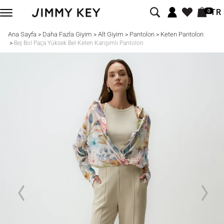
TR
0
Ana Sayfa
Daha Fazla Giyim
Alt Giyim
Pantolon
Keten Pantolon
>
>
>
>
>
Bej Bol Paça Yüksek Bel Keten Karışımlı Pantolon