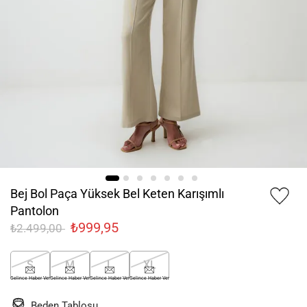
Bej Bol Paça Yüksek Bel Keten Karışımlı
Pantolon
₺999,95
₺2.499,00
S
M
L
XL
Gelince Haber Ver
Gelince Haber Ver
Gelince Haber Ver
Gelince Haber Ver
Beden Tablosu