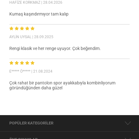
HAFİZE KORKMAZ
| 28.04.2026
Kumaş kaşındırmıyor tam kalıp
AYLİN UYSAL
| 28.09.2025
Rengi klasik ve her renge uyuyor. Çok beğendim.
E***** Ö*****
| 21.08.2024
Çok rahat bir pantolon spor ayakkabıyla kombinliyorum
göründüğünden daha güzel
POPÜLER KATEGORİLER