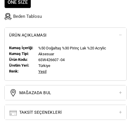
ONE SIZE
Beden Tablosu
ÜRÜN AÇIKLAMASI
Kumaş İçeriği:
%50 Doğaltaş %30 Pirinç Lak %20 Acrylic
Kumaş Tipi:
Aksesuar
Ürün Kodu:
6SW426607 -04
Üretim Yeri:
Türkiye
Renk:
Yeşil
MAĞAZADA BUL
TAKSIT SEÇENEKLERI