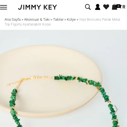
TR
0
Ana Sayfa
Aksesuar & Takı
Takılar
Kolye
>
>
>
>
Yeşil Boncuklu Parlak Metal
Top Figürlü Ayarlanabilir Kolye