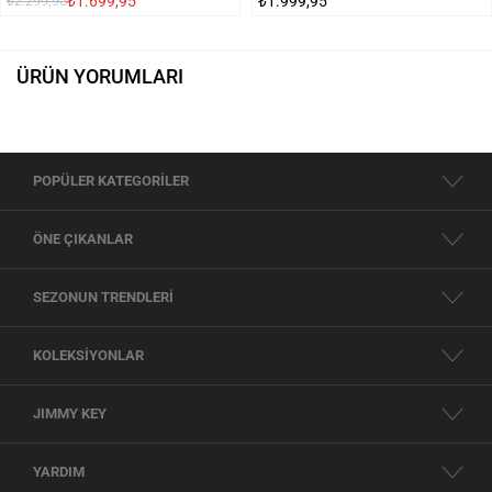
₺1.699,95
₺1.999,95
₺2.299,95
ÜRÜN YORUMLARI
POPÜLER KATEGORİLER
ÖNE ÇIKANLAR
SEZONUN TRENDLERİ
KOLEKSİYONLAR
JIMMY KEY
YARDIM