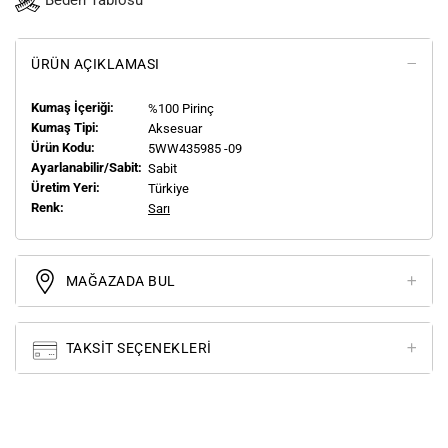
Beden Tablosu
ÜRÜN AÇIKLAMASI
Kumaş İçeriği:
%100 Pirinç
Kumaş Tipi:
Aksesuar
Ürün Kodu:
5WW435985 -09
Ayarlanabilir/Sabit:
Sabit
Üretim Yeri:
Türkiye
Renk:
Sarı
MAĞAZADA BUL
TAKSIT SEÇENEKLERI