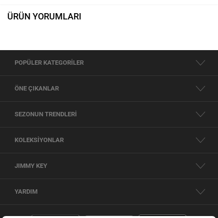
ÜRÜN YORUMLARI
POPÜLER KATEGORİLER
ÖNE ÇIKANLAR
SEZONUN TRENDLERİ
KOLEKSİYONLAR
JIMMY KEY
YARDIM