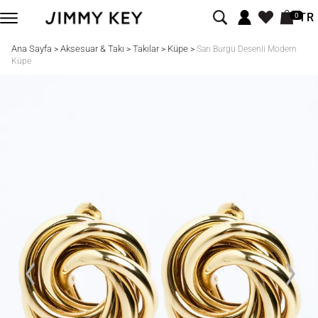
TR
0
Ana Sayfa
Aksesuar & Takı
Takılar
Küpe
>
>
>
>
Sarı Burgu Desenli Modern
Küpe