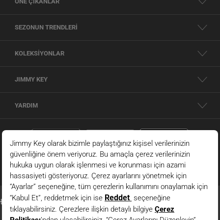
ÖNE ÇIKANLAR
SEZONUN TRENDLERİ
KOLEKSİYONLAR
JIMMY KEY
YARDIM