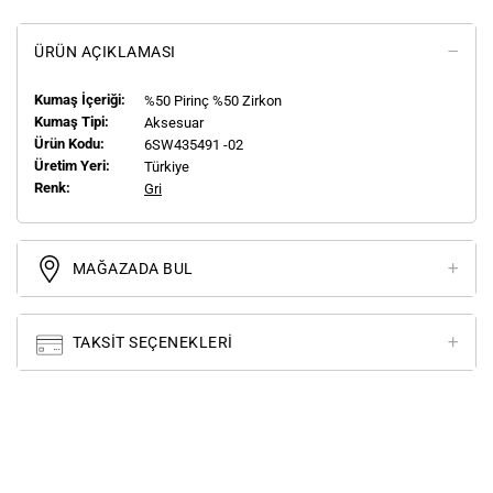
ÜRÜN AÇIKLAMASI
Kumaş İçeriği:
%50 Pirinç %50 Zirkon
Kumaş Tipi:
Aksesuar
Ürün Kodu:
6SW435491 -02
Üretim Yeri:
Türkiye
Renk:
Gri
MAĞAZADA BUL
TAKSIT SEÇENEKLERI