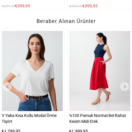
₺399,95
₺399,95
₺699,95
₺599,95
Beraber Alınan Ürünler
V Yaka Kısa Kollu Modal Örme
%100 Pamuk Normal Bel Rahat
Tişört
Kesim Midi Etek
₺1.299,95
₺1.999,95