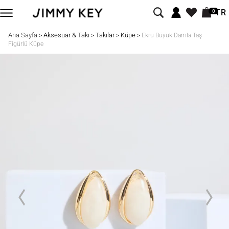
TR
0
Ana Sayfa
Aksesuar & Takı
Takılar
Küpe
>
>
>
>
Ekru Büyük Damla Taş
Figürlü Küpe