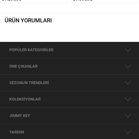
ÜRÜN YORUMLARI
POPÜLER KATEGORİLER
ÖNE ÇIKANLAR
SEZONUN TRENDLERİ
KOLEKSİYONLAR
JIMMY KEY
YARDIM