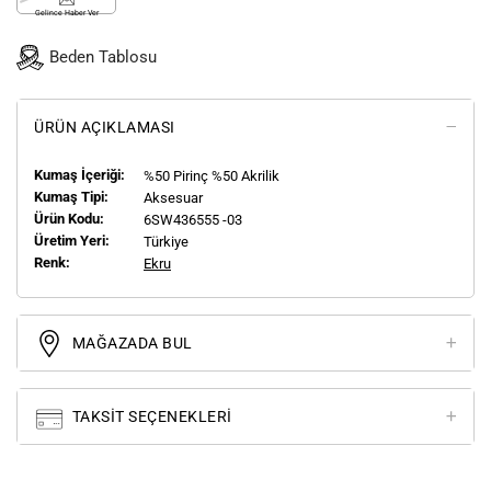
Gelince Haber Ver
Beden Tablosu
ÜRÜN AÇIKLAMASI
Kumaş İçeriği:
%50 Pirinç %50 Akrilik
Kumaş Tipi:
Aksesuar
Ürün Kodu:
6SW436555 -03
Üretim Yeri:
Türkiye
Renk:
Ekru
MAĞAZADA BUL
TAKSIT SEÇENEKLERI