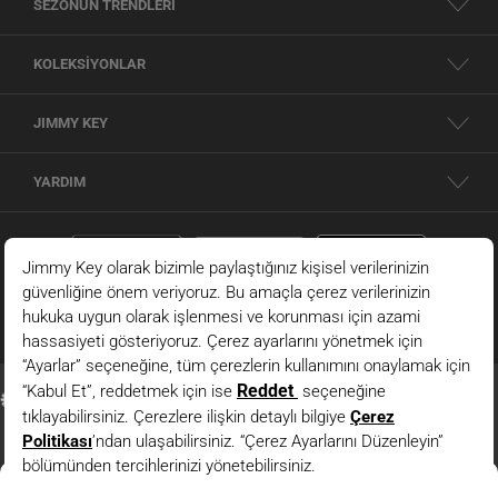
SEZONUN TRENDLERİ
KOLEKSİYONLAR
JIMMY KEY
YARDIM
Siyah Cep Detaylı Beli Lastikli Normal Bel Dokuma