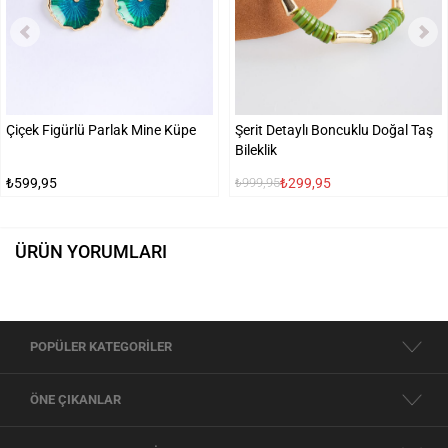
Çiçek Figürlü Parlak Mine Küpe
Şerit Detaylı Boncuklu Doğal Taş
Bileklik
₺599,95
₺299,95
₺999,95
ÜRÜN YORUMLARI
POPÜLER KATEGORİLER
ÖNE ÇIKANLAR