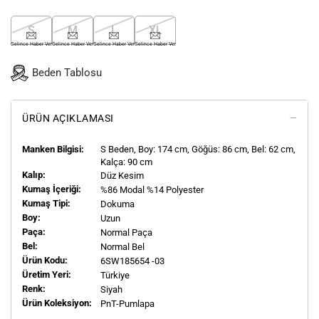
S
M
L
XL
Gelince Haber Ver
Gelince Haber Ver
Gelince Haber Ver
Gelince Haber Ver
Beden Tablosu
ÜRÜN AÇIKLAMASI
Manken Bilgisi:
S
Beden, Boy:
174
cm, Göğüs: 86 cm, Bel: 62 cm,
Kalça: 90 cm
Kalıp:
Düz Kesim
Kumaş İçeriği:
%86 Modal %14 Polyester
Kumaş Tipi:
Dokuma
Boy:
Uzun
Paça:
Normal Paça
Bel:
Normal Bel
Ürün Kodu:
6SW185654 -03
Üretim Yeri:
Türkiye
Renk:
Siyah
Ürün Koleksiyon:
PnT-Pumlapa