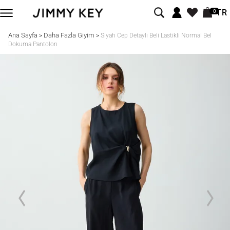
TR
0
Ana Sayfa
Daha Fazla Giyim
>
>
Siyah Cep Detaylı Beli Lastikli Normal Bel
Dokuma Pantolon