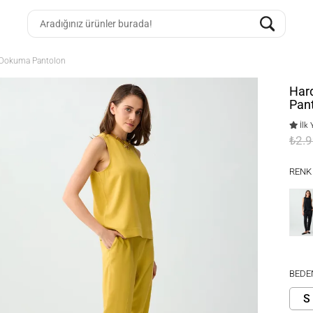
a Dokuma Pantolon
Har
Pan
İlk 
₺2.
RENK
BEDE
S