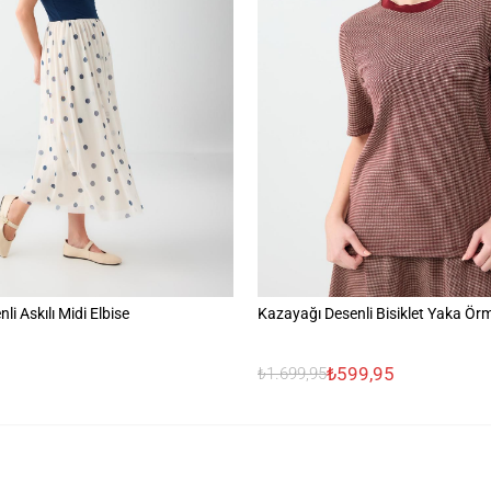
li Askılı Midi Elbise
Kazayağı Desenli Bisiklet Yaka Ör
₺599,95
₺1.699,95