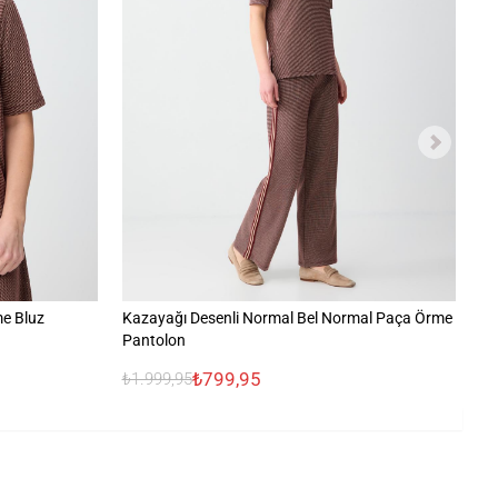
me Bluz
Kazayağı Desenli Normal Bel Normal Paça Örme
%1
Pantolon
₺799,95
₺
₺1.999,95