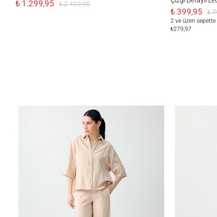
₺ 1.299,95
₺ 2.499,95
₺ 399,95
₺ 7
2 ve üzeri sepette
₺279,97