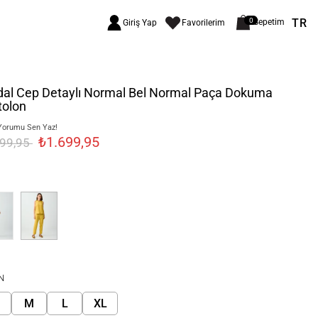
TR
0
Sepetim
Giriş Yap
Favorilerim
dal Cep Detaylı Normal Bel Normal Paça Dokuma
tolon
Yorumu Sen Yaz!
₺1.699,95
999,95
N
M
L
XL