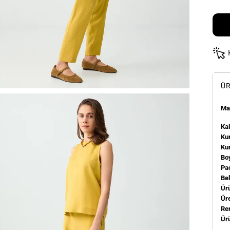
ÜR
Man
Kal
Kum
Ku
Bo
Pa
Be
Ür
Üre
Re
Ür