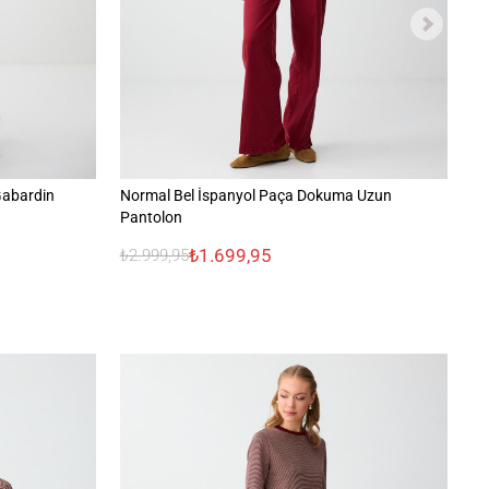
Gabardin
Normal Bel İspanyol Paça Dokuma Uzun
Ke
Pantolon
₺1.699,95
₺2.999,95
₺3