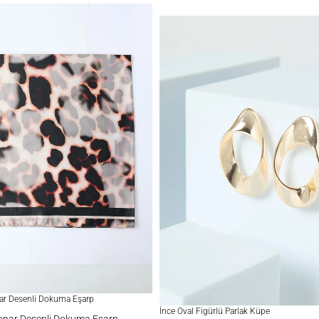
par Desenli Dokuma Eşarp
İnce Oval Figürlü Parlak Küpe
eopar Desenli Dokuma Eşarp