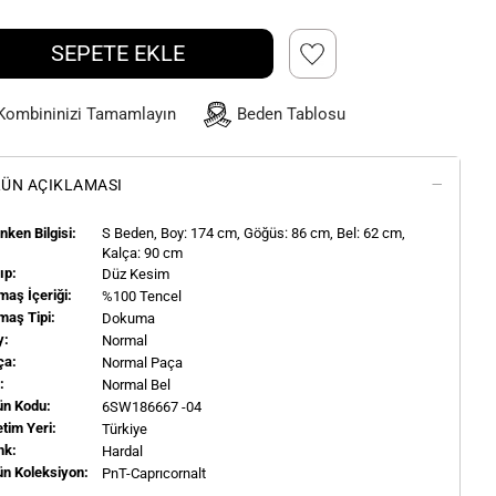
SEPETE EKLE
Kombininizi Tamamlayın
Beden Tablosu
ÜN AÇIKLAMASI
ken Bilgisi:
S
Beden, Boy:
174
cm, Göğüs: 86 cm, Bel: 62 cm,
Kalça: 90 cm
ıp:
Düz Kesim
aş İçeriği:
%100 Tencel
maş Tipi:
Dokuma
y:
Normal
ça:
Normal Paça
l:
Normal Bel
ün Kodu:
6SW186667 -04
tim Yeri:
Türkiye
nk:
Hardal
ün Koleksiyon:
PnT-Caprıcornalt