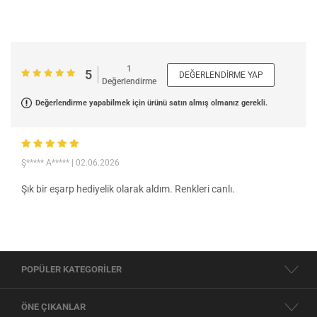
1
5
DEĞERLENDIRME YAP
Değerlendirme
Değerlendirme yapabilmek için ürünü satın almış olmanız gerekli.
Ş***** A*****
| 02.06.2026
Şık bir eşarp hediyelik olarak aldım. Renkleri canlı.
POPÜLER KATEGORİLER
ÖNE ÇIKANLAR