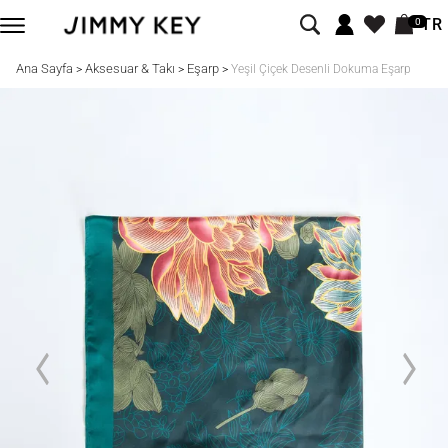
TR
0
Ana Sayfa
Aksesuar & Takı
Eşarp
>
>
>
Yeşil Çiçek Desenli Dokuma Eşarp