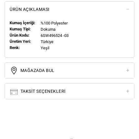
ÜRÜN AÇIKLAMASI
Kumaş İçeriği:
%100 Polyester
Kumaş Tipi:
Dokuma
Ürün Kodu:
6SW496524 -03
Üretim Yeri:
Türkiye
Renk:
Yeşil
MAĞAZADA BUL
TAKSIT SEÇENEKLERI