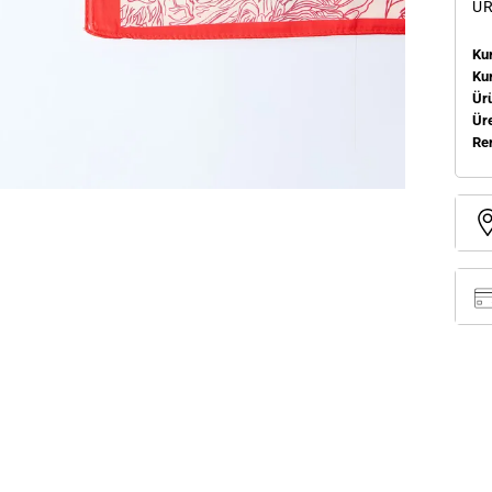
ÜR
Kum
Ku
Ür
Üre
Re