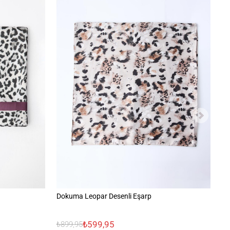
Dokuma Leopar Desenli Eşarp
Ge
₺599,95
₺899,95
₺8