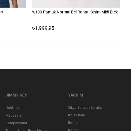
rt
%100 Pamuk Normal Bel Rahat Kesim Midi Etek
%1
₺1.999,95
₺
JIMMY KEY
YARDIM
Sıkça Sorulan Sorular
Hakkımızda
Kolay İade
Mağazalar
İletişim
Kampanyalar
Kargo
Toptan Satış - Franchising