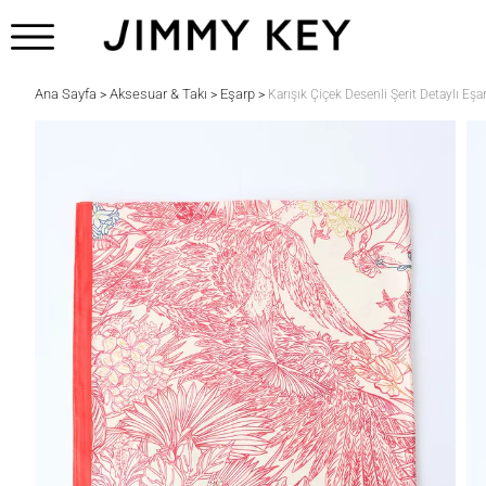
Ana Sayfa
Aksesuar & Takı
Eşarp
>
>
>
Karışık Çiçek Desenli Şerit Detaylı Eşa