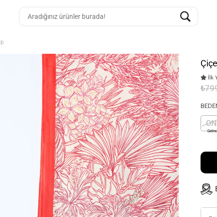
rp
Çiçe
İlk 
₺79
BEDE
ON
Gelin