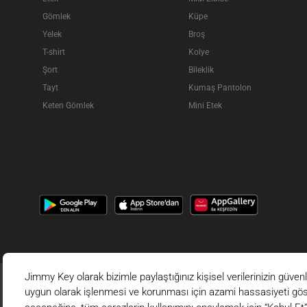
Gömlek
Küpe
Yelek
Broş
T-shirt
Kolye
Şort
Bileklik
Tayt
Kumaş Pantolon
Keten Gömlek
Mini Etek