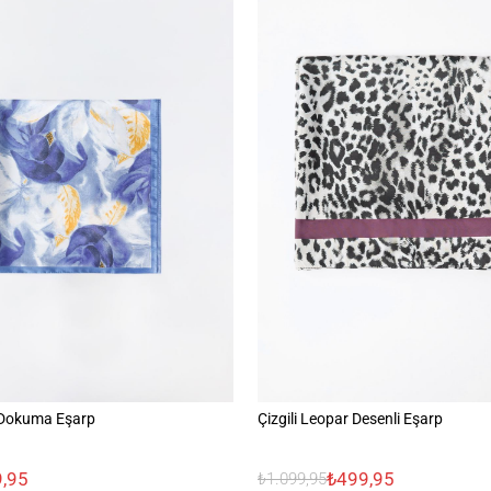
 Dokuma Eşarp
Çizgili Leopar Desenli Eşarp
,95
₺499,95
₺1.099,95