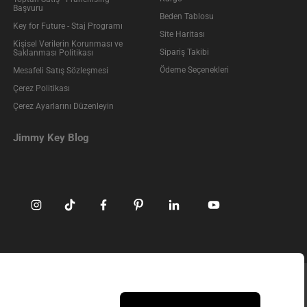
Başvuru
Beden Tablosu
Key for Future - Staj Programı
Site Haritası
Kişisel Verilerin Korunması ve
Sipariş Takibi
Saklanması Politikası
Ödeme Seçenekleri
Mesafeli Satış Sözleşmesi
Çerez Politikası
Çerez Ayarlarını Düzenleyin
Jimmy Key Blog