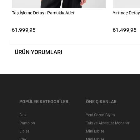
Taş İşleme Detaylı Pamuklu Atlet
Yırtmaç Detay
₺1.999,95
₺1.499,95
ÜRÜN YORUMLARI
POPÜLER KATEGORİLER
ÖNE ÇIKANLAR
Bluz
Yeni Sezon Giyim
Pantolon
Takı ve Aksesuar Modelleri
Elbise
Mini Elbise
Etek
Midi Elbise