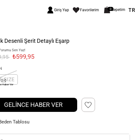
TR
0
Sepetim
Giriş Yap
Favorilerim
k Desenli Şerit Detaylı Eşarp
Yorumu Sen Yaz!
₺599,95
9,95
N
E SIZE
ce Haber Ver
GELİNCE HABER VER
Beden Tablosu