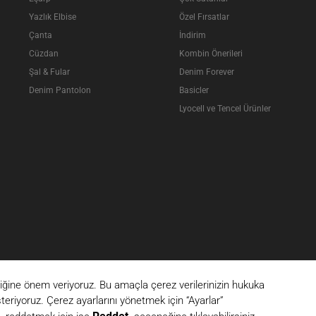
Yazlık Elbise
Özel Fırsatlar
Çanta
İndirim
Cüzdan
Kombin Önerileri
Şal & Fular
Denim Forever
Denim Pantolon
Basicler
Lyocell ve Tencel Ürünler