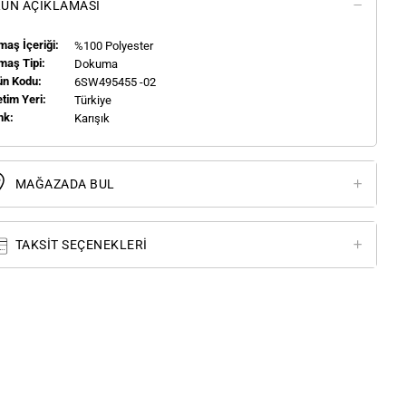
ÜN AÇIKLAMASI
aş İçeriği:
%100 Polyester
maş Tipi:
Dokuma
ün Kodu:
6SW495455 -02
tim Yeri:
Türkiye
nk:
Karışık
MAĞAZADA BUL
TAKSIT SEÇENEKLERI