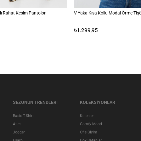
lı Rahat Kesim Pantolon
V Yaka Kısa Kollu Modal Örme Tişö
₺1.299,95
SEZONUN TRENDLERİ
KOLEKSİYONLAR
Basic T-Shirt
Ketenler
Atlet
Comfy Mood
Jogger
Ofis Giyim
Eşarp
Çok Satanlar