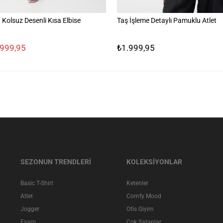
Kolsuz Desenli Kısa Elbise
Taş İşleme Detaylı Pamuklu Atlet
.999,95
₺1.999,95
SEZONUN TRENDLERİ
KOLEKSİYONLAR
Basic T-Shirt
Ketenler
Atlet
Comfy Mood
Jogger
Ofis Giyim
Eşarp
Çok Satanlar