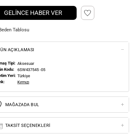
GELİNCE HABER VER
Beden Tablosu
ÜN AÇIKLAMASI
maş Tipi:
Aksesuar
ün Kodu:
6SW437545 -05
tim Yeri:
Türkiye
nk:
Kırmızı
MAĞAZADA BUL
TAKSIT SEÇENEKLERI