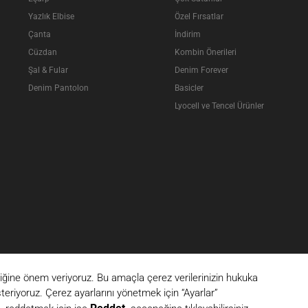
Yazlık Elbise
Özel Fırsatlar
Çanta
İndirim
Cüzdan
Kombin Önerileri
Şal & Fular
Denim Forever
Denim Pantolon
Basicler
Lyocell ve Tencel Ürünler