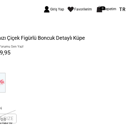
TR
0
Sepetim
Giriş Yap
Favorilerim
ızı Çiçek Figürlü Boncuk Detaylı Küpe
Yorumu Sen Yaz!
9,95
N
E SIZE
ce Haber Ver