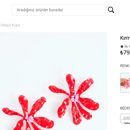
 Detaylı Küpe
Kırm
İlk 
₺79
RENK
BEDE
ON
Gelin