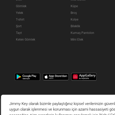
Gömlek
Küpe
Yelek
Broş
T-shirt
Kolye
Şort
Bileklik
Tayt
Kumaş Pantolon
Keten Gömlek
Mini Etek