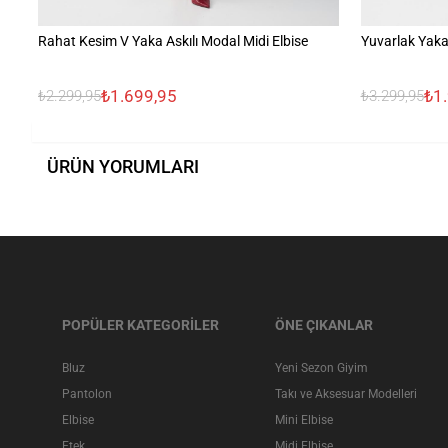
Rahat Kesim V Yaka Askılı Modal Midi Elbise
Yuvarlak Yaka 
₺1.699,95
₺1
₺2.299,95
₺3.299,95
ÜRÜN YORUMLARI
POPÜLER KATEGORİLER
ÖNE ÇIKANLAR
Bluz
Yeni Sezon Giyim
Pantolon
Takı ve Aksesuar Modelleri
Elbise
Mini Elbise
Etek
Midi Elbise