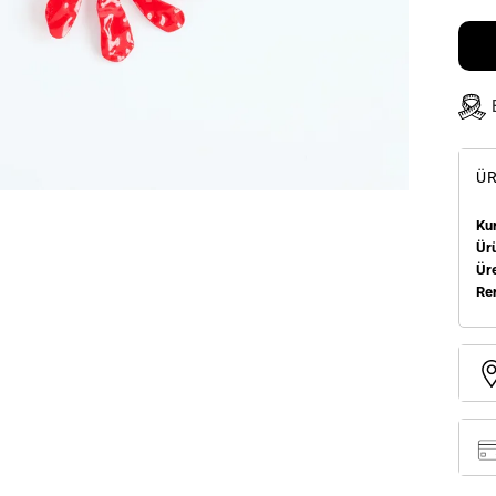
ÜR
Ku
Ür
Üre
Re