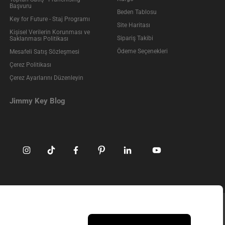
Başvuru
Beden Tablosu
Key for Future - Staj Programı
Site Haritası
Kişisel Verilerin Korunması ve
Sipariş Takibi
Saklanması Politikası
Ödeme Seçenekleri
Mesafeli Satış Sözleşmesi
Çerez Politikası
Çerez Ayarlarını Düzenleyin
Jimmy Key Blog