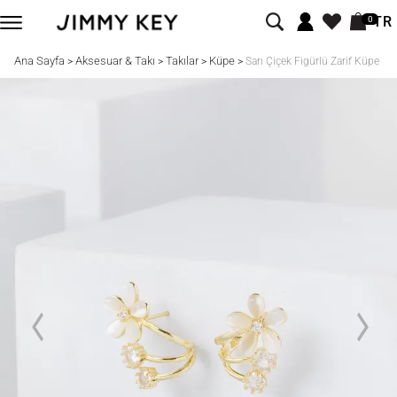
TR
0
Ana Sayfa
Aksesuar & Takı
Takılar
Küpe
>
>
>
>
Sarı Çiçek Figürlü Zarif Küpe