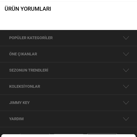
ÜRÜN YORUMLARI
POPÜLER KATEGORİLER
ÖNE ÇIKANLAR
SEZONUN TRENDLERİ
KOLEKSİYONLAR
JIMMY KEY
YARDIM