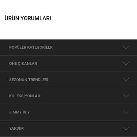
ÜRÜN YORUMLARI
POPÜLER KATEGORİLER
ÖNE ÇIKANLAR
SEZONUN TRENDLERİ
KOLEKSİYONLAR
JIMMY KEY
YARDIM