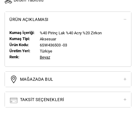
Beden Tablosu
ÜRÜN AÇIKLAMASI
Kumaş İçeriği:
%40 Pirinç Lak %40 Acry %20 Zirkon
Kumaş Tipi:
Aksesuar
Ürün Kodu:
6SW436503 -03
Üretim Yeri:
Türkiye
Renk:
Beyaz
MAĞAZADA BUL
TAKSIT SEÇENEKLERI