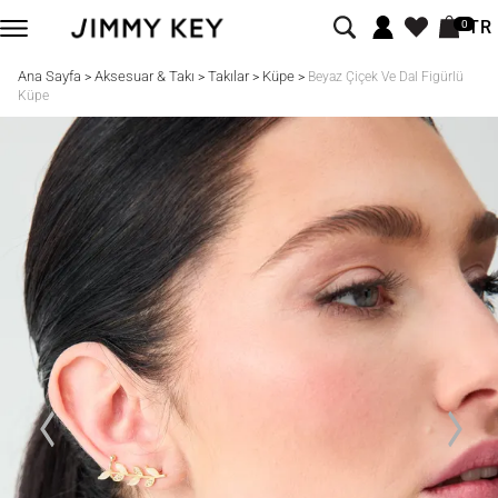
TR
0
Ana Sayfa
Aksesuar & Takı
Takılar
Küpe
>
>
>
>
Beyaz Çiçek Ve Dal Figürlü
Küpe