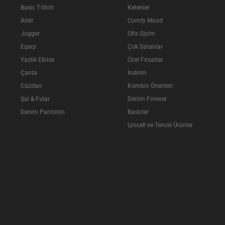
Basic T-Shirt
Ketenler
Atlet
Comfy Mood
Jogger
Ofis Giyim
Eşarp
Çok Satanlar
Yazlık Elbise
Özel Fırsatlar
Çanta
İndirim
Cüzdan
Kombin Önerileri
Şal & Fular
Denim Forever
Denim Pantolon
Basicler
Lyocell ve Tencel Ürünler