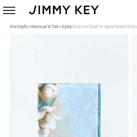
Ana Sayfa
Aksesuar & Takı
Eşarp
>
>
>
Lacivert Çiçek ve Yaprak Desenli Dok