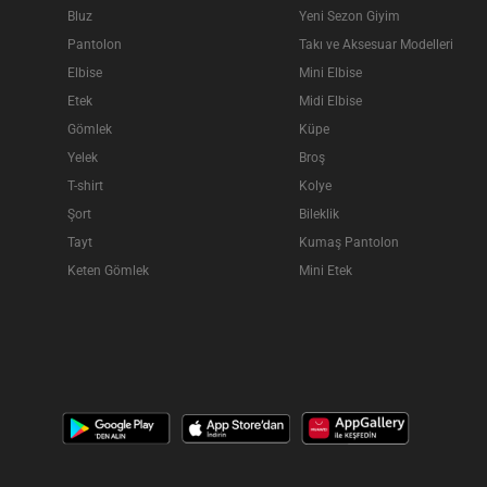
Bluz
Yeni Sezon Giyim
Pantolon
Takı ve Aksesuar Modelleri
Elbise
Mini Elbise
Etek
Midi Elbise
Gömlek
Küpe
Yelek
Broş
T-shirt
Kolye
Şort
Bileklik
Tayt
Kumaş Pantolon
Keten Gömlek
Mini Etek