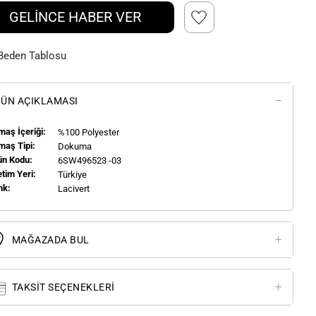
GELİNCE HABER VER
Beden Tablosu
ÜN AÇIKLAMASI
aş İçeriği:
%100 Polyester
maş Tipi:
Dokuma
ün Kodu:
6SW496523 -03
tim Yeri:
Türkiye
nk:
Lacivert
MAĞAZADA BUL
TAKSIT SEÇENEKLERI