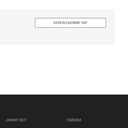
DEĞERLENDIRME YAP
JIMMY KEY
YARDIM