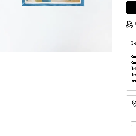
ÜR
Kum
Ku
Ür
Üre
Re