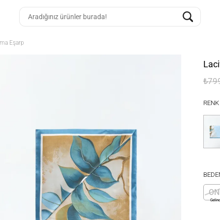
uma Eşarp
Laci
₺79
RENK
BEDE
ON
Gelin