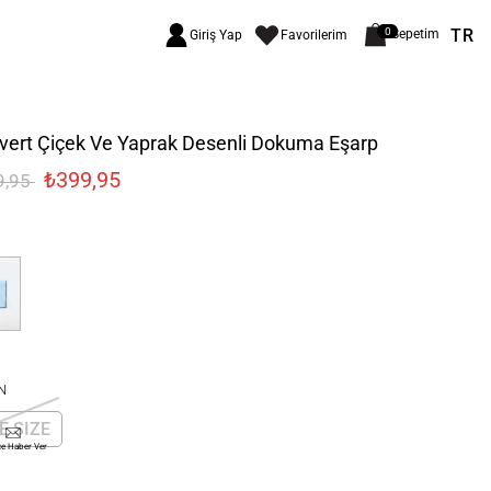
TR
0
Sepetim
Giriş Yap
Favorilerim
vert Çiçek Ve Yaprak Desenli Dokuma Eşarp
₺399,95
9,95
N
E SIZE
ce Haber Ver