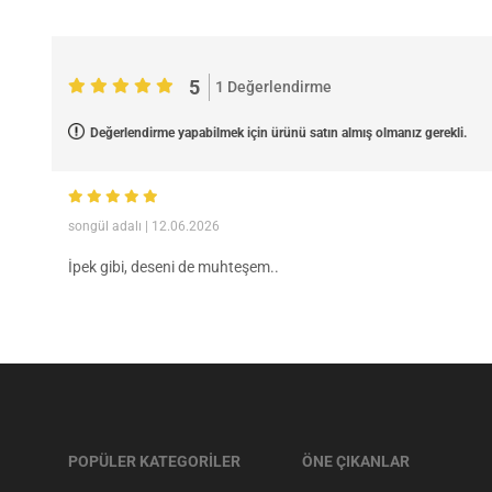
5
1 Değerlendirme
Değerlendirme yapabilmek için ürünü satın almış olmanız gerekli.
songül adalı
| 12.06.2026
İpek gibi, deseni de muhteşem..
POPÜLER KATEGORİLER
ÖNE ÇIKANLAR