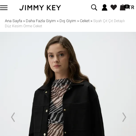
TR
0
Ana Sayfa
Daha Fazla Giyim
Dış Giyim
Ceket
>
>
>
>
Siyah Çıt Çıt Detaylı
Düz Kesim Örme Ceket