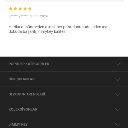
Z***** Y*****
| 27.11.2024
Harika düşünmeden alın süper pantalonunuda aldım aynı
dokuda başarılı jımmykey kalitesi
POPÜLER KATEGORİLER
ÖNE ÇIKANLAR
SEZONUN TRENDLERİ
KOLEKSİYONLAR
JIMMY KEY