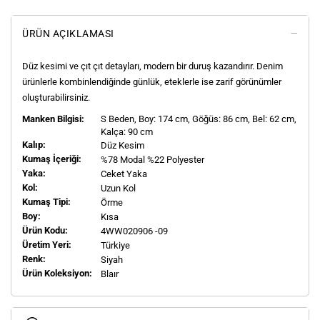
ÜRÜN AÇIKLAMASI
Düz kesimi ve çıt çıt detayları, modern bir duruş kazandırır. Denim
ürünlerle kombinlendiğinde günlük, eteklerle ise zarif görünümler
oluşturabilirsiniz.
Manken Bilgisi:
S
Beden, Boy:
174
cm, Göğüs: 86 cm, Bel: 62 cm,
Kalça: 90 cm
Kalıp:
Düz Kesim
Kumaş İçeriği:
%78 Modal %22 Polyester
Yaka:
Ceket Yaka
Kol:
Uzun Kol
Kumaş Tipi:
Örme
Boy:
Kısa
Ürün Kodu:
4WW020906 -09
Üretim Yeri:
Türkiye
Renk:
Siyah
Ürün Koleksiyon:
Blaır