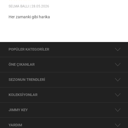
SELMA BALLI
| 28.05.2026
Her zamanki gibi harika
POPÜLER KATEGORİLER
ÖNE ÇIKANLAR
SEZONUN TRENDLERİ
KOLEKSİYONLAR
JIMMY KEY
YARDIM