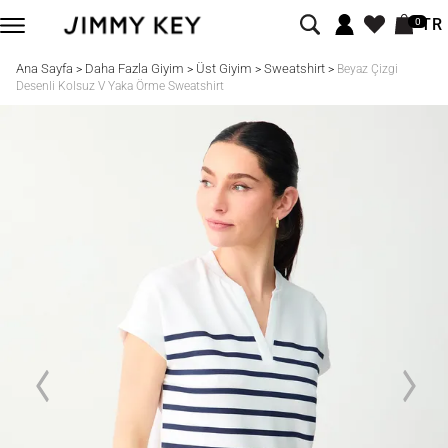
TR
0
Ana Sayfa
Daha Fazla Giyim
Üst Giyim
Sweatshirt
>
>
>
>
Beyaz Çizgi
Desenli Kolsuz V Yaka Örme Sweatshirt