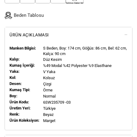
Gelince Haber Ver
Beden Tablosu
ÜRÜN AÇIKLAMASI
Manken Bilgisi:
S
Beden, Boy:
174
cm, Göğüs: 86 cm, Bel: 62 cm,
Kalça: 90 cm
Kalıp:
Düz Kesim
Kumaş İçeriği:
%49 Modal %42 Polyester %9 Elasthane
Yaka:
V Yaka
Kol:
Kolsuz
Desen:
Çizgi
Kumaş Tipi:
Örme
Boy:
Normal
Ürün Kodu:
6SW235709 -03
Üretim Yeri:
Türkiye
Renk:
Beyaz
Ürün Koleksiyon:
Marget