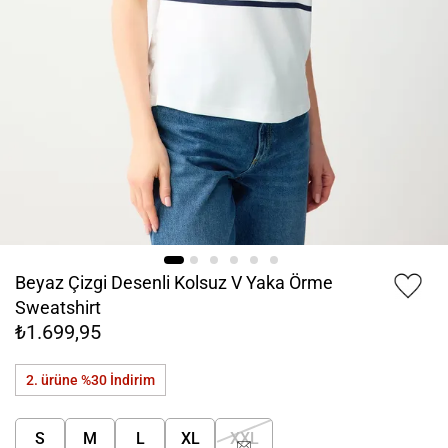
Beyaz Çizgi Desenli Kolsuz V Yaka Örme
Sweatshirt
₺1.699,95
2. ürüne %30
İndirim
S
M
L
XL
XXL