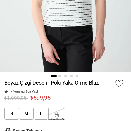
Beyaz Çizgi Desenli Polo Yaka Örme Bluz
İlk Yorumu Sen Yaz!
₺699,95
₺1.999,95
S
M
L
XL
Gelince Haber Ver