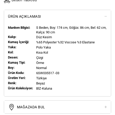
Beden Tablosu
ÜRÜN AÇIKLAMASI
Manken Bilgisi:
S
Beden, Boy:
174
cm, Göğüs: 86 cm, Bel: 62 cm,
Kalça: 90 cm
Kalıp:
Düz Kesim
Kumaş İçeriği:
%65 Polyester %32 Vıscose %3 Elastane
Yaka:
Polo Yaka
Kol:
Kısa Kol
Desen:
Çizgi
Kumaş Tipi:
Örme
Boy:
Normal
Ürün Kodu:
6SW035517 -03
Üretim Yeri:
Türkiye
Renk:
Beyaz
Ürün Koleksiyon:
BlZ-Kaluna
MAĞAZADA BUL