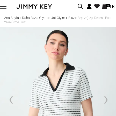
TR
0
Ana Sayfa
Daha Fazla Giyim
Üst Giyim
Bluz
>
>
>
>
Beyaz Çizgi Desenli Polo
Yaka Örme Bluz