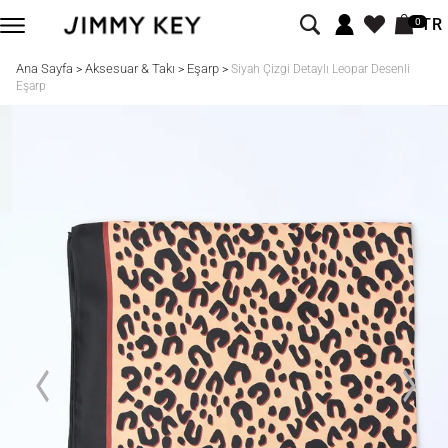
TR
0
Ana Sayfa
Aksesuar & Takı
Eşarp
>
>
>
Siyah Çizgi Detaylı Leopar Desenli
Eşarp