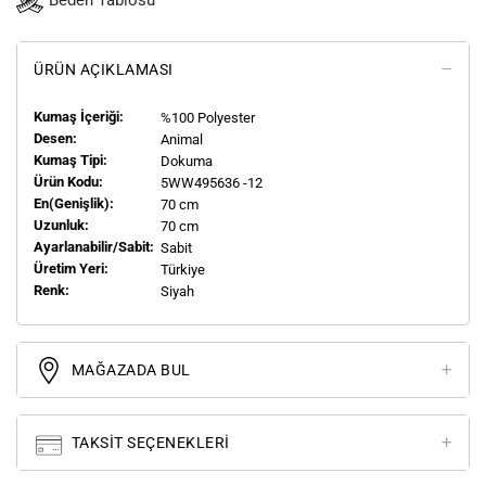
Beden Tablosu
ÜRÜN AÇIKLAMASI
Kumaş İçeriği:
%100 Polyester
Desen:
Animal
Kumaş Tipi:
Dokuma
Ürün Kodu:
5WW495636 -12
En(genişlik):
70 cm
Uzunluk:
70 cm
Ayarlanabilir/Sabit:
Sabit
Üretim Yeri:
Türkiye
Renk:
Siyah
MAĞAZADA BUL
TAKSIT SEÇENEKLERI