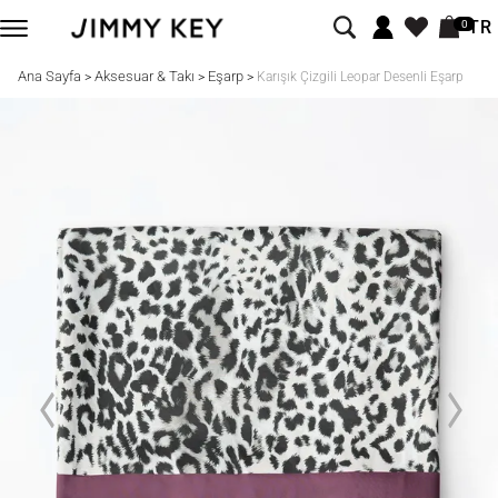
TR
0
Ana Sayfa
Aksesuar & Takı
Eşarp
>
>
>
Karışık Çizgili Leopar Desenli Eşarp