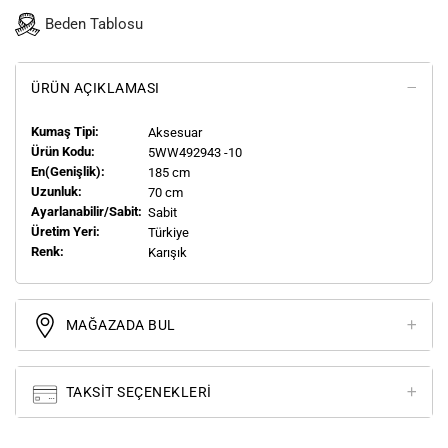
Beden Tablosu
ÜRÜN AÇIKLAMASI
Kumaş Tipi:
Aksesuar
Ürün Kodu:
5WW492943 -10
En(genişlik):
185 cm
Uzunluk:
70 cm
Ayarlanabilir/Sabit:
Sabit
Üretim Yeri:
Türkiye
Renk:
Karışık
MAĞAZADA BUL
TAKSIT SEÇENEKLERI