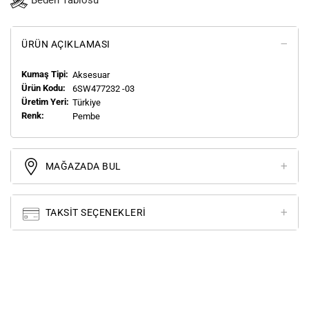
Beden Tablosu
ÜRÜN AÇIKLAMASI
Kumaş Tipi:
Aksesuar
Ürün Kodu:
6SW477232 -03
Üretim Yeri:
Türkiye
Renk:
Pembe
MAĞAZADA BUL
TAKSIT SEÇENEKLERI