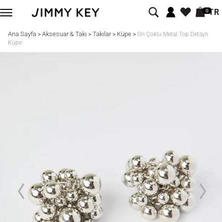
TR
0
Ana Sayfa
Aksesuar & Takı
Takılar
Küpe
>
>
>
>
Gri Çoklu Metal Top Detaylı
Küpe