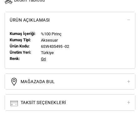
Beden Tablosu
ÜRÜN AÇIKLAMASI
Kumaş İçeriği:
%100 Pirinç
Kumaş Tipi:
Aksesuar
Ürün Kodu:
6SW435495 -02
Üretim Yeri:
Türkiye
Renk:
Gri
MAĞAZADA BUL
TAKSIT SEÇENEKLERI