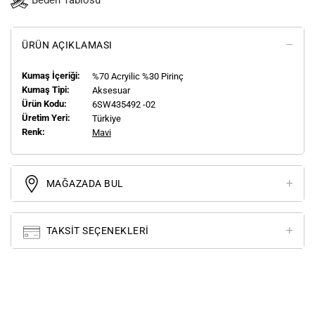
Beden Tablosu
ÜRÜN AÇIKLAMASI
Kumaş İçeriği:
%70 Acryilic %30 Pirinç
Kumaş Tipi:
Aksesuar
Ürün Kodu:
6SW435492 -02
Üretim Yeri:
Türkiye
Renk:
Mavi
MAĞAZADA BUL
TAKSIT SEÇENEKLERI