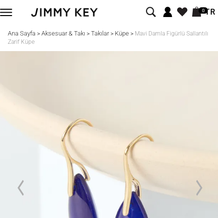
TR
0
Ana Sayfa
Aksesuar & Takı
Takılar
Küpe
>
>
>
>
Mavi Damla Figürlü Sallantılı
Zarif Küpe