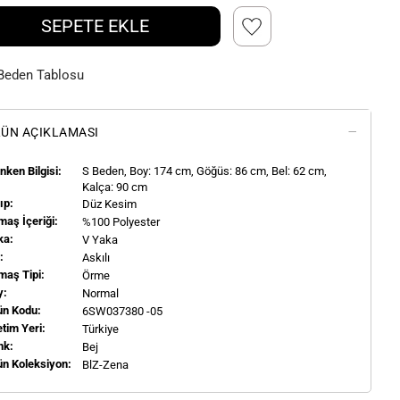
SEPETE EKLE
Beden Tablosu
ÜN AÇIKLAMASI
ken Bilgisi:
S
Beden, Boy:
174
cm, Göğüs: 86 cm, Bel: 62 cm,
Kalça: 90 cm
ıp:
Düz Kesim
aş İçeriği:
%100 Polyester
ka:
V Yaka
l:
Askılı
maş Tipi:
Örme
y:
Normal
ün Kodu:
6SW037380 -05
tim Yeri:
Türkiye
nk:
Bej
ün Koleksiyon:
BlZ-Zena