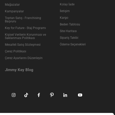
Kolay İade
Mağazalar
İletişim
Kampanyalar
Kargo
Toptan Satış - Franchising
Başvuru
Beden Tablosu
Key for Future - Staj Programı
Site Haritası
Kişisel Verilerin Korunması ve
Sipariş Takibi
Saklanması Politikası
Ödeme Seçenekleri
Mesafeli Satış Sözleşmesi
Çerez Politikası
Çerez Ayarlarını Düzenleyin
Jimmy Key Blog