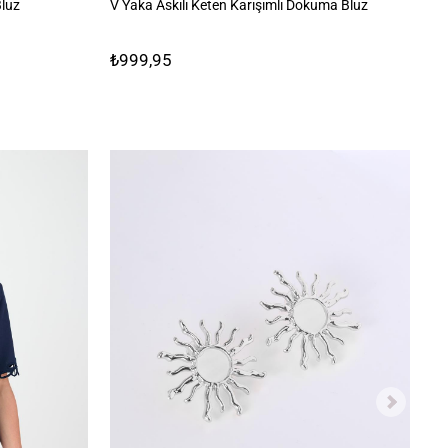
Bluz
V Yaka Askılı Keten Karışımlı Dokuma Bluz
Aç
₺999,95
₺1