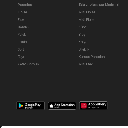
Pantolon
Takı ve Aksesuar Modelleri
Elbise
Mini Elbise
Etek
Midi Elbise
Gömlek
Küpe
Yelek
Broş
T-shirt
Kolye
Şort
Bileklik
Tayt
Kumaş Pantolon
Keten Gömlek
Mini Etek