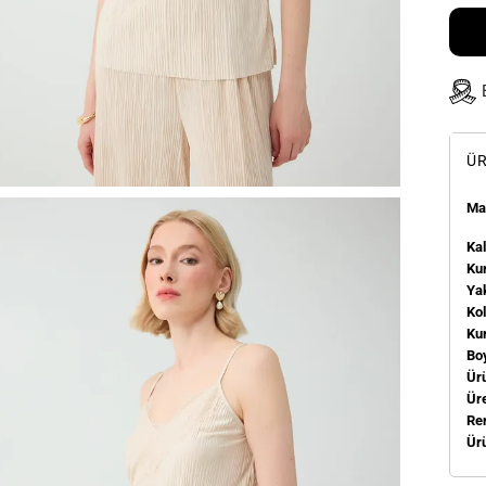
ÜR
Man
Kal
Kum
Ya
Ko
Ku
Bo
Ür
Üre
Re
Ür