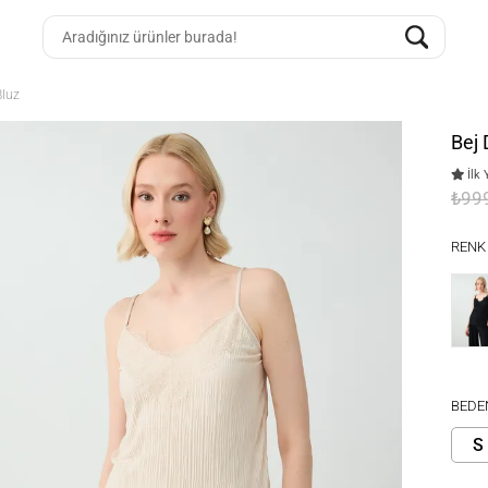
Bluz
Bej 
İlk 
₺99
RENK
BEDE
S