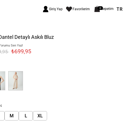
TR
0
Sepetim
Giriş Yap
Favorilerim
Dantel Detaylı Askılı Bluz
Yorumu Sen Yaz!
₺699,95
9,95
N
M
L
XL