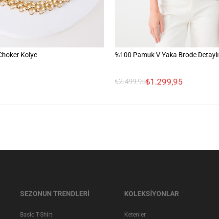
Choker Kolye
%100 Pamuk V Yaka Brode Detaylı
₺1.299,95
₺2.499,95
SEZONUN TRENDLERİ
KOLEKSİYONLAR
Basic T-Shirt
Ketenler