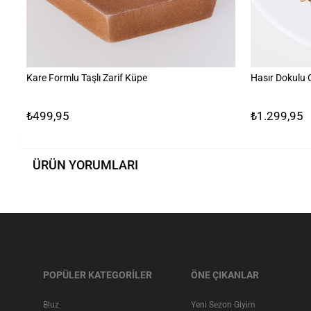
Kare Formlu Taşlı Zarif Küpe
Hasır Dokulu 
₺499,95
₺1.299,95
ÜRÜN YORUMLARI
POPÜLER KATEGORİLER
ÖNE ÇIKANLAR
Bluz
Yeni Sezon Giyim