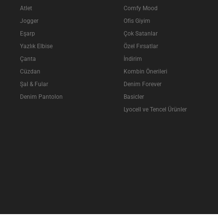
Atlet
Comfy Mood
Jogger
Ofis Giyim
Eşarp
Çok Satanlar
Yazlık Elbise
Özel Fırsatlar
Çanta
İndirim
Cüzdan
Kombin Önerileri
Şal & Fular
Denim Forever
Denim Pantolon
Basicler
Lyocell ve Tencel Ürünler