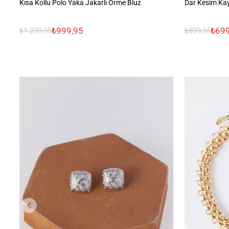
Kısa Kollu Polo Yaka Jakarlı Örme Bluz
Dar Kesim Kay
₺999,95
₺699
₺1.299,95
₺899,95