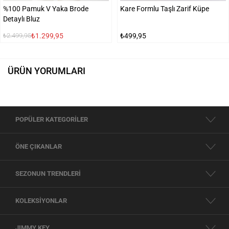
%100 Pamuk V Yaka Brode
Kare Formlu Taşlı Zarif Küpe
Detaylı Bluz
₺1.299,95
₺499,95
₺2.499,95
ÜRÜN YORUMLARI
POPÜLER KATEGORİLER
ÖNE ÇIKANLAR
SEZONUN TRENDLERİ
KOLEKSİYONLAR
JIMMY KEY