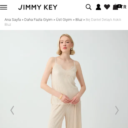
TR
0
Ana Sayfa
Daha Fazla Giyim
Üst Giyim
Bluz
>
>
>
>
Bej Dantel Detaylı Askılı
Bluz