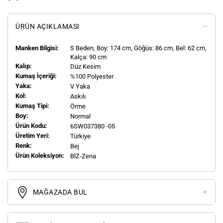
ÜRÜN AÇIKLAMASI
Manken Bilgisi:
S
Beden, Boy:
174
cm, Göğüs: 86 cm, Bel: 62 cm,
Kalça: 90 cm
Kalıp:
Düz Kesim
Kumaş İçeriği:
%100 Polyester
Yaka:
V Yaka
Kol:
Askılı
Kumaş Tipi:
Örme
Boy:
Normal
Ürün Kodu:
6SW037380 -05
Üretim Yeri:
Türkiye
Renk:
Bej
Ürün Koleksiyon:
BlZ-Zena
MAĞAZADA BUL