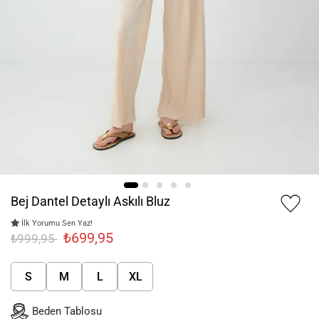
Bej Dantel Detaylı Askılı Bluz
İlk Yorumu Sen Yaz!
₺699,95
₺999,95
S
M
L
XL
Beden Tablosu