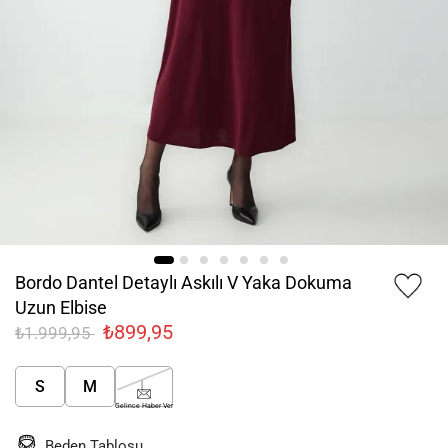
Bordo Dantel Detaylı Askılı V Yaka Dokuma
Uzun Elbise
₺899,95
₺1.999,95
S
M
L
Gelince Haber Ver
Beden Tablosu