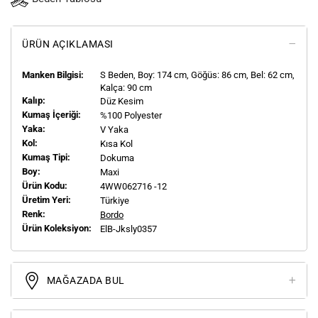
ÜRÜN AÇIKLAMASI
Manken Bilgisi:
S
Beden, Boy:
174
cm, Göğüs: 86 cm, Bel: 62 cm,
Kalça: 90 cm
Kalıp:
Düz Kesim
Kumaş İçeriği:
%100 Polyester
Yaka:
V Yaka
Kol:
Kısa Kol
Kumaş Tipi:
Dokuma
Boy:
Maxi
Ürün Kodu:
4WW062716 -12
Üretim Yeri:
Türkiye
Renk:
Bordo
Ürün Koleksiyon:
ElB-Jksly0357
MAĞAZADA BUL