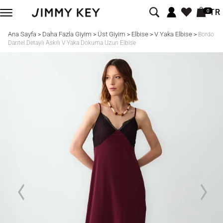
TR
0
Ana Sayfa
Daha Fazla Giyim
Üst Giyim
Elbise
V Yaka Elbise
>
>
>
>
>
Bordo
Dantel Detaylı Askılı V Yaka Dokuma Uzun Elbise