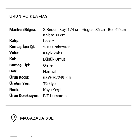
ÜRÜN AÇIKLAMASI
Manken Bilgisi:
S
Beden, Boy:
174
cm, Göğüs: 86 cm, Bel: 62 cm,
Kalça: 90 cm
Kalıp:
Loose
Kumaş İçeriği:
%100 Polyester
Yaka:
Kayık Yaka
Kol:
Düşük Omuz
Kumaş Tipi:
Örme
Boy:
Normal
Ürün Kodu:
6SW037249 -05
Üretim Yeri:
Türkiye
Renk:
Koyu Yeşil
Ürün Koleksiyon:
BlZ-Lumarota
MAĞAZADA BUL