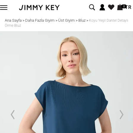
TR
0
Ana Sayfa
Daha Fazla Giyim
Üst Giyim
Bluz
>
>
>
>
Koyu Yeşil Dantel Detaylı
Örme Bluz