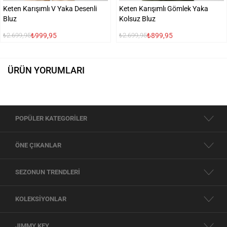
Keten Karışımlı V Yaka Desenli
Keten Karışımlı Gömlek Yaka
Bluz
Kolsuz Bluz
₺999,95
₺899,95
₺2.699,95
₺2.699,95
ÜRÜN YORUMLARI
POPÜLER KATEGORİLER
ÖNE ÇIKANLAR
SEZONUN TRENDLERİ
KOLEKSİYONLAR
JIMMY KEY