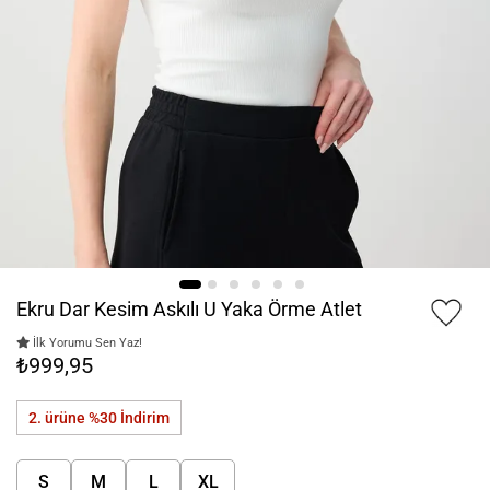
Ekru Dar Kesim Askılı U Yaka Örme Atlet
İlk Yorumu Sen Yaz!
₺999,95
2. ürüne %30
İndirim
S
M
L
XL