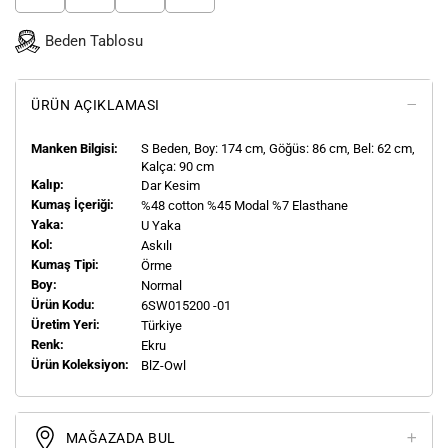
Beden Tablosu
ÜRÜN AÇIKLAMASI
Manken Bilgisi:
S
Beden, Boy:
174
cm, Göğüs: 86 cm, Bel: 62 cm,
Kalça: 90 cm
Kalıp:
Dar Kesim
Kumaş İçeriği:
%48 cotton %45 Modal %7 Elasthane
Yaka:
U Yaka
Kol:
Askılı
Kumaş Tipi:
Örme
Boy:
Normal
Ürün Kodu:
6SW015200 -01
Üretim Yeri:
Türkiye
Renk:
Ekru
Ürün Koleksiyon:
BlZ-Owl
MAĞAZADA BUL