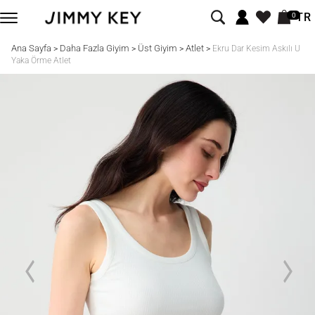
TR
0
Ana Sayfa
Daha Fazla Giyim
Üst Giyim
Atlet
>
>
>
>
Ekru Dar Kesim Askılı U
Yaka Örme Atlet