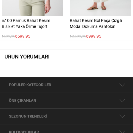
%100 Pamuk Rahat Kesim
Rahat Kesim Bol Paça Çizgili
Bisiklet Yaka Örme Tişört
Modal Dokuma Pantolon
₺599,95
₺999,95
₺699,95
₺2.699,95
ÜRÜN YORUMLARI
POPÜLER KATEGORİLER
ÖNE ÇIKANLAR
SEZONUN TRENDLERİ
KOLEKSİYONLAR