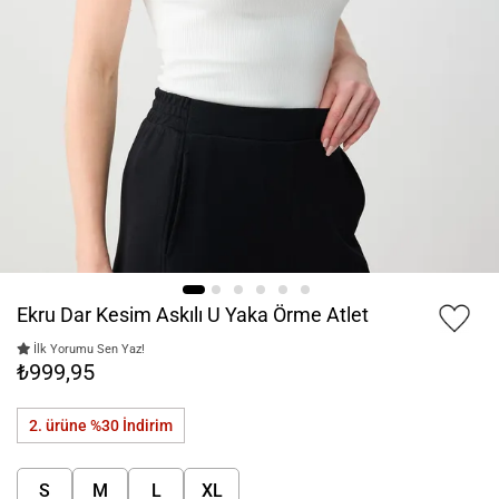
Ekru Dar Kesim Askılı U Yaka Örme Atlet
İlk Yorumu Sen Yaz!
₺999,95
2. ürüne %30
İndirim
S
M
L
XL