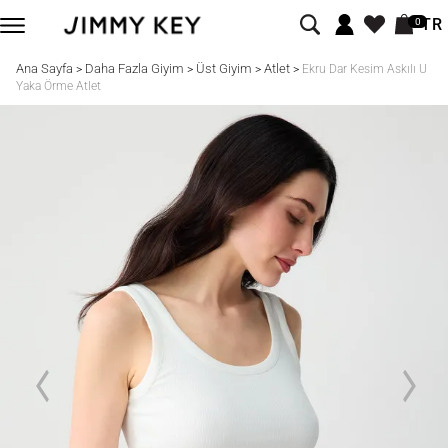
TR
0
Ana Sayfa
Daha Fazla Giyim
Üst Giyim
Atlet
>
>
>
>
Ekru Dar Kesim Askılı U
Yaka Örme Atlet