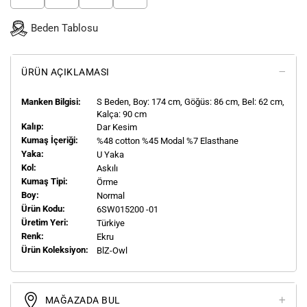
Beden Tablosu
ÜRÜN AÇIKLAMASI
Manken Bilgisi:
S
Beden, Boy:
174
cm, Göğüs: 86 cm, Bel: 62 cm,
Kalça: 90 cm
Kalıp:
Dar Kesim
Kumaş İçeriği:
%48 cotton %45 Modal %7 Elasthane
Yaka:
U Yaka
Kol:
Askılı
Kumaş Tipi:
Örme
Boy:
Normal
Ürün Kodu:
6SW015200 -01
Üretim Yeri:
Türkiye
Renk:
Ekru
Ürün Koleksiyon:
BlZ-Owl
MAĞAZADA BUL