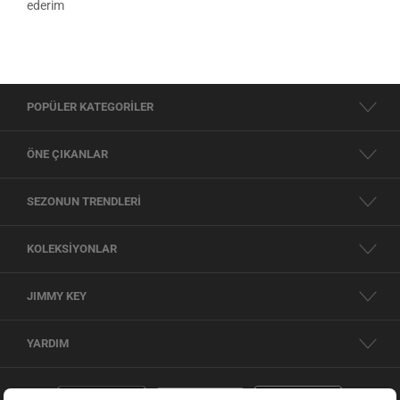
ederim
POPÜLER KATEGORİLER
ÖNE ÇIKANLAR
SEZONUN TRENDLERİ
KOLEKSİYONLAR
JIMMY KEY
YARDIM