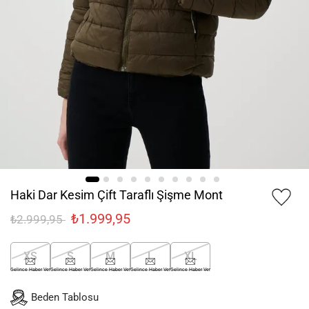
Haki Dar Kesim Çift Taraflı Şişme Mont
₺1.999,95
₺2.999,95
XS
S
M
L
XL
Gelince Haber Ver
Gelince Haber Ver
Gelince Haber Ver
Gelince Haber Ver
Gelince Haber Ver
Beden Tablosu