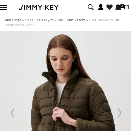
TR
0
Ana Sayfa
Daha Fazla Giyim
Dış Giyim
Mont
>
>
>
>
Haki Dar Kesim Çift
Taraflı Şişme Mont