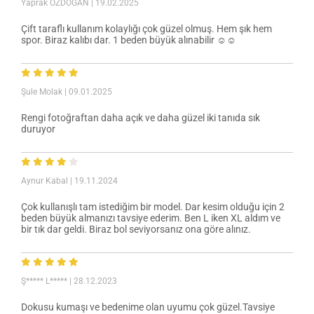
Yaprak ÖZDOĞAN
| 19.02.2025
Çift taraflı kullanım kolaylığı çok güzel olmuş. Hem şık hem
spor. Biraz kalıbı dar. 1 beden büyük alınabilir ☺️☺️
Şule Molak
| 09.01.2025
Rengi fotoğraftan daha açık ve daha güzel iki tanıda sık
duruyor
Aynur Kabal
| 19.11.2024
Çok kullanışlı tam istediğim bir model. Dar kesim olduğu için 2
beden büyük almanızı tavsiye ederim. Ben L iken XL aldım ve
bir tık dar geldi. Biraz bol seviyorsanız ona göre alınız.
Ş***** L*****
| 28.12.2023
Dokusu kumaşı ve bedenime olan uyumu çok güzel.Tavsiye