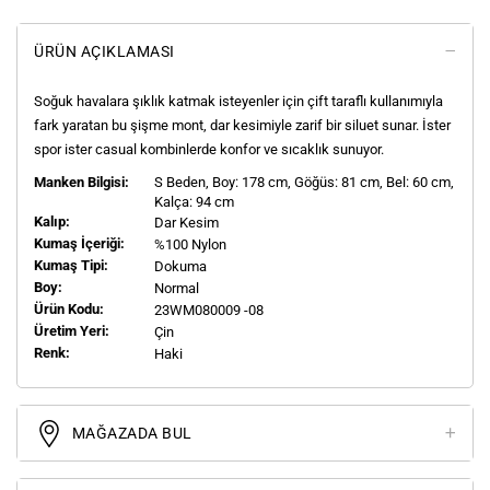
ÜRÜN AÇIKLAMASI
Soğuk havalara şıklık katmak isteyenler için çift taraflı kullanımıyla
fark yaratan bu şişme mont, dar kesimiyle zarif bir siluet sunar. İster
spor ister casual kombinlerde konfor ve sıcaklık sunuyor.
Manken Bilgisi:
S
Beden, Boy:
178
cm, Göğüs: 81 cm, Bel: 60 cm,
Kalça: 94 cm
Kalıp:
Dar Kesim
Kumaş İçeriği:
%100 Nylon
Kumaş Tipi:
Dokuma
Boy:
Normal
Ürün Kodu:
23WM080009 -08
Üretim Yeri:
Çin
Renk:
Haki
MAĞAZADA BUL