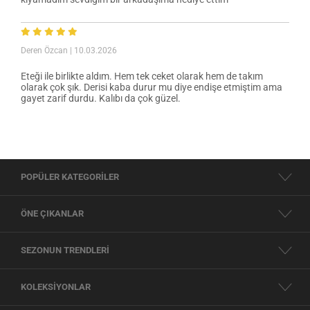
Deren Özcan
| 10.03.2026
Eteği ile birlikte aldım. Hem tek ceket olarak hem de takım
olarak çok şık. Derisi kaba durur mu diye endişe etmiştim ama
gayet zarif durdu. Kalıbı da çok güzel.
POPÜLER KATEGORİLER
ÖNE ÇIKANLAR
SEZONUN TRENDLERİ
KOLEKSİYONLAR