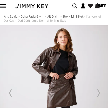
TR
0
Ana Sayfa
Daha Fazla Giyim
Alt Giyim
Etek
Mini Etek
>
>
>
>
>
Kahverengi
Dar Kesim Deri Görünümlü Normal Bel Mini Etek