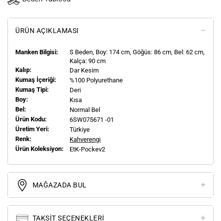
ÜRÜN AÇIKLAMASI
Manken Bilgisi:
S
Beden, Boy:
174
cm, Göğüs: 86 cm, Bel: 62 cm,
Kalça: 90 cm
Kalıp:
Dar Kesim
Kumaş İçeriği:
%100 Polyurethane
Kumaş Tipi:
Deri
Boy:
Kısa
Bel:
Normal Bel
Ürün Kodu:
6SW075671 -01
Üretim Yeri:
Türkiye
Renk:
Kahverengi
Ürün Koleksiyon:
EtK-Pockev2
MAĞAZADA BUL
TAKSIT SEÇENEKLERI