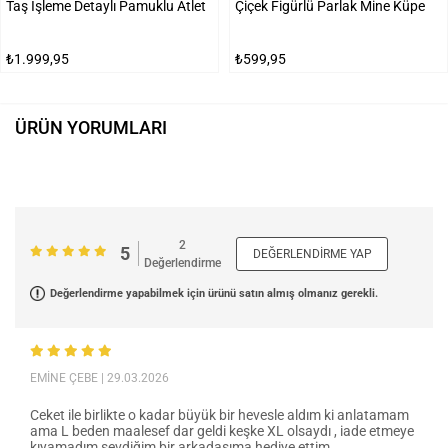
Taş İşleme Detaylı Pamuklu Atlet
Çiçek Figürlü Parlak Mine Küpe
₺1.999,95
₺599,95
ÜRÜN YORUMLARI
2
5
DEĞERLENDIRME YAP
Değerlendirme
Değerlendirme yapabilmek için ürünü satın almış olmanız gerekli.
EMİNE ÇEBE
| 29.03.2026
Ceket ile birlikte o kadar büyük bir hevesle aldım ki anlatamam
ama L beden maalesef dar geldi keşke XL olsaydı , iade etmeye
kıyamadım sevdiğim bir arkadaşıma hediye ettim