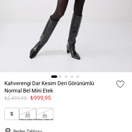
Kahverengi Dar Kesim Deri Görünümlü
Normal Bel Mini Etek
₺999,95
₺2.499,95
S
M
L
Gelince Haber Ver
Gelince Haber Ver
Beden Tablosu