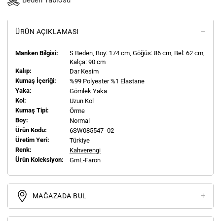
Beden Tablosu
ÜRÜN AÇIKLAMASI
Manken Bilgisi:
S
Beden, Boy:
174
cm, Göğüs: 86 cm, Bel: 62 cm,
Kalça: 90 cm
Kalıp:
Dar Kesim
Kumaş İçeriği:
%99 Polyester %1 Elastane
Yaka:
Gömlek Yaka
Kol:
Uzun Kol
Kumaş Tipi:
Örme
Boy:
Normal
Ürün Kodu:
6SW085547 -02
Üretim Yeri:
Türkiye
Renk:
Kahverengi
Ürün Koleksiyon:
GmL-Faron
MAĞAZADA BUL