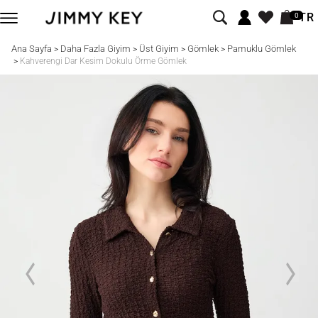
TR
0
Ana Sayfa
Daha Fazla Giyim
Üst Giyim
Gömlek
Pamuklu Gömlek
>
>
>
>
>
Kahverengi Dar Kesim Dokulu Örme Gömlek