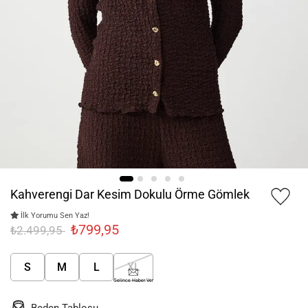
Kahverengi Dar Kesim Dokulu Örme Gömlek
İlk Yorumu Sen Yaz!
₺799,95
₺2.499,95
S
M
L
XL
Gelince Haber Ver