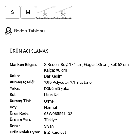
S
M
L
XL
Gelince Haber Ver
Gelince Haber Ver
Beden Tablosu
ÜRÜN AÇIKLAMASI
Manken Bilgisi:
S
Beden, Boy:
174
cm, Göğüs: 86 cm, Bel: 62 cm,
Kalça: 90 cm
Kalıp:
Dar Kesim
Kumaş İçeriği:
%99 Polyester %1 Elastane
Yaka:
Dökümlü yaka
Kol:
Uzun Kol
Kumaş Tipi:
Örme
Boy:
Normal
Ürün Kodu:
6SW035561 -02
Üretim Yeri:
Türkiye
Renk:
Siyah
Ürün Koleksiyon:
BlZ-Karelust