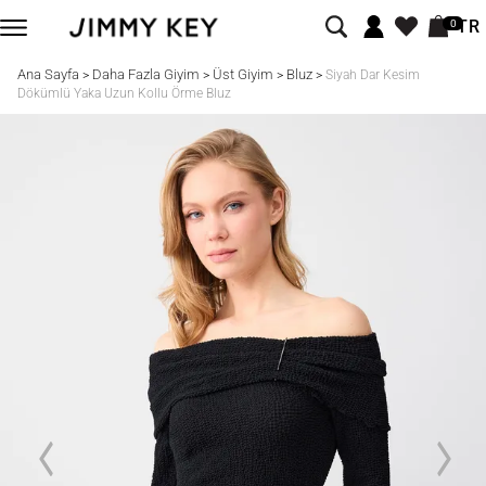
TR
0
Ana Sayfa
Daha Fazla Giyim
Üst Giyim
Bluz
>
>
>
>
Siyah Dar Kesim
Dökümlü Yaka Uzun Kollu Örme Bluz