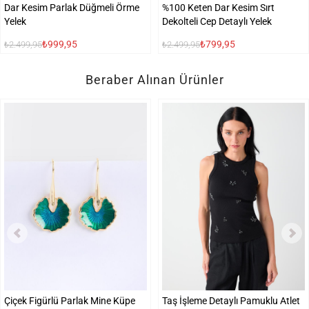
Dar Kesim Parlak Düğmeli Örme
%100 Keten Dar Kesim Sırt
Yelek
Dekolteli Cep Detaylı Yelek
₺999,95
₺799,95
₺2.499,95
₺2.499,95
Beraber Alınan Ürünler
Çiçek Figürlü Parlak Mine Küpe
Taş İşleme Detaylı Pamuklu Atlet