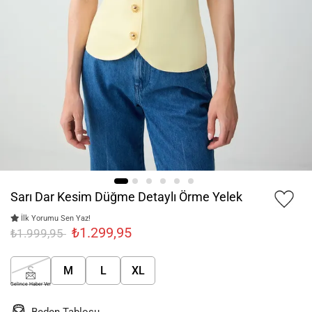
Sarı Dar Kesim Düğme Detaylı Örme Yelek
İlk Yorumu Sen Yaz!
₺1.299,95
₺1.999,95
S
M
L
XL
Gelince Haber Ver