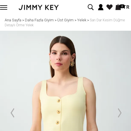
TR
0
Ana Sayfa
Daha Fazla Giyim
Üst Giyim
Yelek
>
>
>
>
Sarı Dar Kesim Düğme
Detaylı Örme Yelek