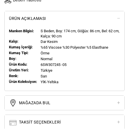
Beden Tablosu
ÜRÜN AÇIKLAMASI
Manken Bilgisi:
S
Beden, Boy:
174
cm, Göğüs: 86 cm, Bel: 62 cm,
Kalça: 90 cm
Kalıp:
Dar Kesim
Kumaş İçeriği:
%65 Viscose %30 Polyester %5 Elasthane
Kumaş Tipi:
Örme
Boy:
Normal
Ürün Kodu:
6SW307245 -05
Üretim Yeri:
Türkiye
Renk:
Sarı
Ürün Koleksiyon:
YlK-Yeltıka
MAĞAZADA BUL
TAKSIT SEÇENEKLERI