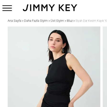
Ana Sayfa
Daha Fazla Giyim
Üst Giyim
Bluz
>
>
>
>
Siyah Dar Kesim Kayık Y