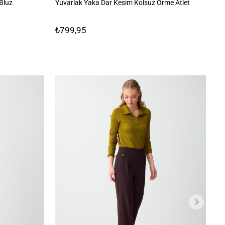
Bluz
Yuvarlak Yaka Dar Kesim Kolsuz Örme Atlet
Da
₺799,95
₺1