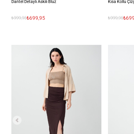
Dantel Detaylı Askılı Bluz
Kısa Kollu Çiz
₺699,95
₺699
₺999,95
₺999,95