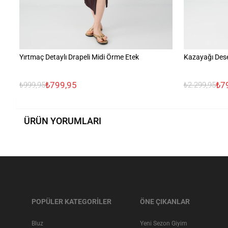
Yırtmaç Detaylı Drapeli Midi Örme Etek
Kazayağı Dese
₺799,95
₺7
₺999,95
₺2.299,95
ÜRÜN YORUMLARI
POPÜLER KATEGORİLER
ÖNE ÇIKANLAR
Bluz
Yeni Sezon Giyim