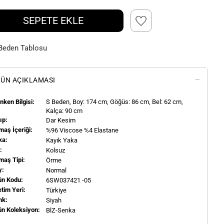
SEPETE EKLE
Beden Tablosu
ÜN AÇIKLAMASI
ken Bilgisi:
S
Beden, Boy:
174
cm, Göğüs: 86 cm, Bel: 62 cm,
Kalça: 90 cm
ıp:
Dar Kesim
aş İçeriği:
%96 Viscose %4 Elastane
ka:
Kayık Yaka
l:
Kolsuz
maş Tipi:
Örme
y:
Normal
ün Kodu:
6SW037421 -05
tim Yeri:
Türkiye
nk:
Siyah
ün Koleksiyon:
BlZ-Serıka