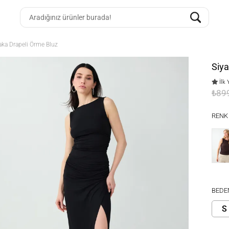
aka Drapeli Örme Bluz
Siya
İlk 
₺89
RENK
BEDE
S