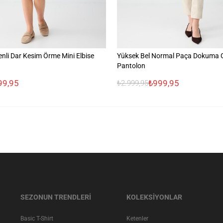
nli Dar Kesim Örme Mini Elbise
Yüksek Bel Normal Paça Dokuma 
Pantolon
99,95
₺999,95
₺2.999,95
SEZONUN TRENDLERİ
KOLEKSİYONLAR
Basic T-Shirt
Ketenler