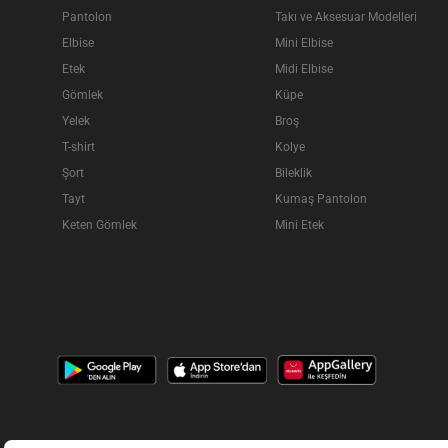
Pantolon
Takı ve Aksesuar Modelleri
Elbise
Mini Elbise
Etek
Midi Elbise
Gömlek
Küpe
Yelek
Broş
T-shirt
Kolye
Şort
Bileklik
Tayt
Kumaş Pantolon
Keten Gömlek
Mini Etek