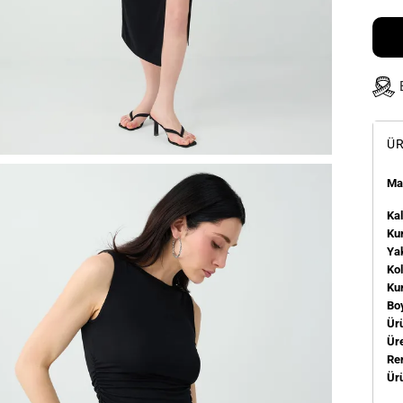
ÜR
Man
Kal
Kum
Ya
Ko
Ku
Bo
Ür
Üre
Re
Ür