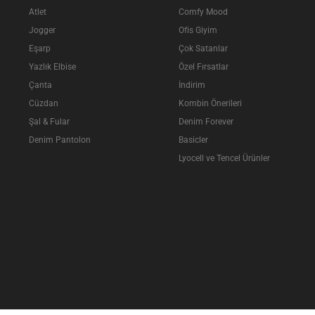
Atlet
Comfy Mood
Jogger
Ofis Giyim
Eşarp
Çok Satanlar
Yazlık Elbise
Özel Fırsatlar
Çanta
İndirim
Cüzdan
Kombin Önerileri
Şal & Fular
Denim Forever
Denim Pantolon
Basicler
Lyocell ve Tencel Ürünler