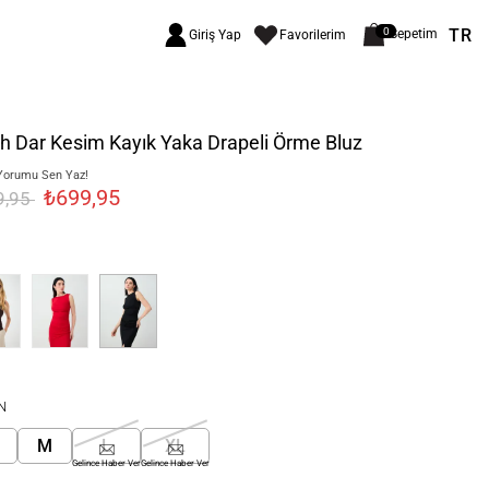
TR
0
Sepetim
Giriş Yap
Favorilerim
h Dar Kesim Kayık Yaka Drapeli Örme Bluz
Yorumu Sen Yaz!
₺699,95
9,95
N
M
L
XL
Gelince Haber Ver
Gelince Haber Ver