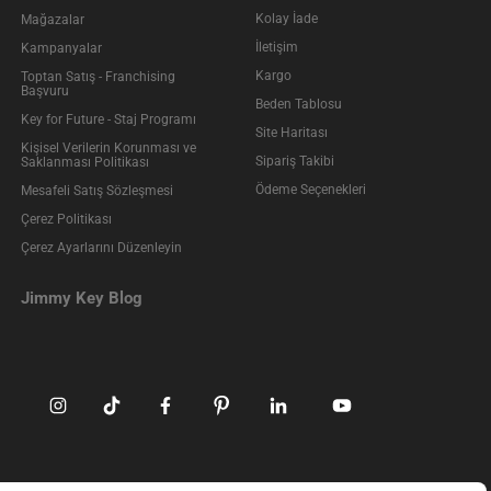
Kolay İade
Mağazalar
İletişim
Kampanyalar
Kargo
Toptan Satış - Franchising
Başvuru
Beden Tablosu
Key for Future - Staj Programı
Site Haritası
Kişisel Verilerin Korunması ve
Sipariş Takibi
Saklanması Politikası
Ödeme Seçenekleri
Mesafeli Satış Sözleşmesi
Çerez Politikası
Çerez Ayarlarını Düzenleyin
Jimmy Key Blog